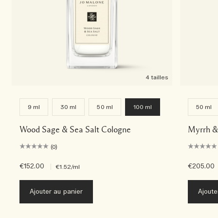
4 tailles
9 ml
30 ml
50 ml
100 ml
50 ml
Wood Sage & Sea Salt Cologne
Myrrh &
(0)
€152.00
|
€205.00
€1.52
/ml
Ajouter au panier
Ajoute