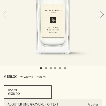
Sac fourre-tout offert pour tout achat de 2 produits.
Riche et Floral
Lire l’histoire
Les Boisés
€138.00
€1.38
/ml
100 ml
100 ml
€138.00
AJOUTER UNE GRAVURE
-
OFFERT
Ajouter