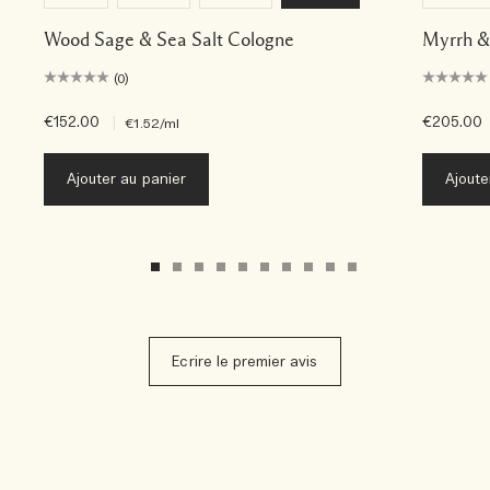
Wood Sage & Sea Salt Cologne
Myrrh &
(0)
€152.00
|
€205.00
€1.52
/ml
Ajouter au panier
Ajoute
Ecrire le premier avis