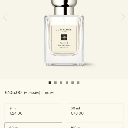
Sac fourre-tout offert pour tout achat de 2 produits.
Riche et Floral
Lire l’histoire
Les Boisés
€105.00
€2.10
/ml
50 ml
9 ml
30 ml
€24.00
€76.00
50 ml
100 ml