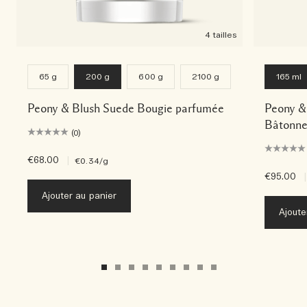
4 tailles
65 g
200 g
600 g
2100 g
165 ml
Peony & Blush Suede Bougie parfumée
Peony &
Bâtonne
(0)
€68.00
|
€0.34
/g
€95.00
|
Ajouter au panier
Ajoute