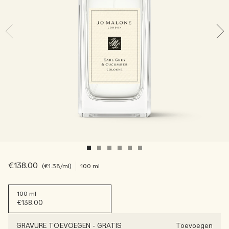
Lees het verhaal
Basil Neroli​
Rijk & bloemig
Essentiële verzorging voor kaarsen
Houtachtig
€138.00
€1.38
/ml
100 ml
100 ml
€138.00
GRAVURE TOEVOEGEN
-
GRATIS
Toevoegen