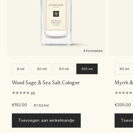
4 formaten
9 ml
30 ml
50 ml
100 ml
50 ml
Wood Sage & Sea Salt Cologne
Myrrh &
(0)
€152.00
|
€205.00
€1.52
/ml
Toevoegen aan winkelmandje
Toevo