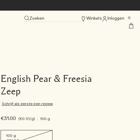
Zoeken
Winkels
Inloggen
0
English Pear & Freesia
Zeep
Schrijf als eerste een review
€31.00
€0.31
/g
100 g
100 g