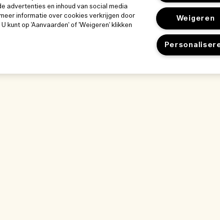
e advertenties en inhoud van social media
meer informatie over cookies verkrijgen door
Weigeren
. U kunt op 'Aanvaarden' of 'Weigeren' klikken
Personaliser
k
Ons bedrijf
Privacybeleid 
Bedrijfsinformatie
gebruiksvoor
Gebruiksvoorwa
ze werkplek
Vacatures
Privacybeleid
kwijze
Verkoopvoorwaa
nlijst
Neem contact op
gen