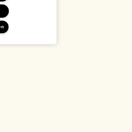
en
en
Locatie & taal
Locatie wijzigen
waarden
arden
rden
 met de fabrikant