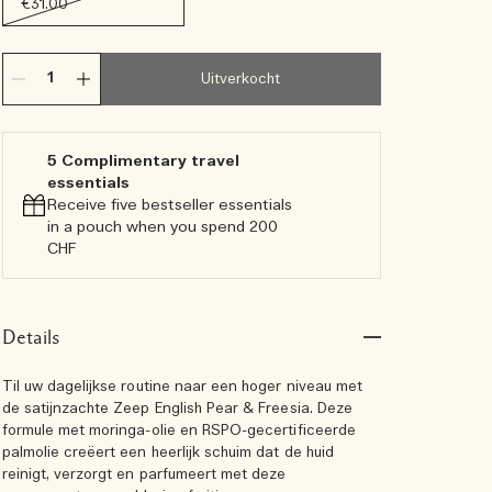
€31.00
Uitverkocht
5 Complimentary travel
essentials​
Receive five bestseller essentials
in a pouch when you spend 200
CHF
Details
Til uw dagelijkse routine naar een hoger niveau met
de satijnzachte Zeep English Pear & Freesia. Deze
formule met moringa-olie en RSPO-gecertificeerde
palmolie creëert een heerlijk schuim dat de huid
reinigt, verzorgt en parfumeert met deze