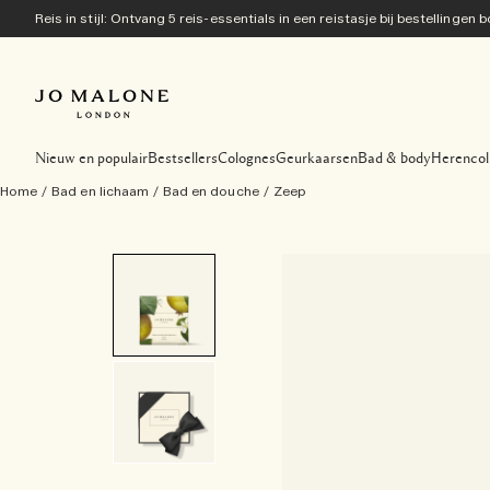
Reis in stijl: Ontvang 5 reis-essentials in een reistasje bij bestellingen
Nieuw en populair
Bestsellers
Colognes
Geurkaarsen
Bad & body
Herencol
Home
/
Bad en lichaam
/
Bad en douche
/
Zeep