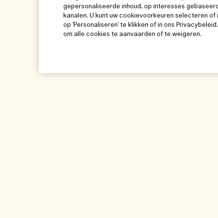
gepersonaliseerde inhoud, op interesses gebaseerd
kanalen. U kunt uw cookievoorkeuren selecteren of 
op 'Personaliseren' te klikken of in ons Privacybeleid
om alle cookies te aanvaarden of te weigeren.
Help
Bezoek & ontde
Beheer van cookies
Winkelzoeker
Veelgestelde vragen
Onze mensen & on
Mijn bestelling
Onze duurzame wer
Leveringsinformatie
Ingrediëntenwoorde
Teruggaves & Terugbetalingen
Mijn bestelling vol
Online shoppen