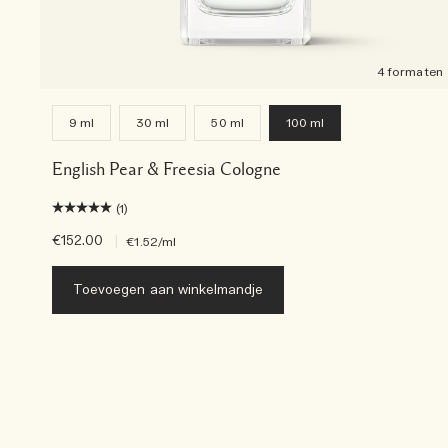
4 formaten
9 ml
30 ml
50 ml
100 ml
English Pear & Freesia Cologne
(1)
€152.00
|
€1.52
/ml
Toevoegen aan winkelmandje