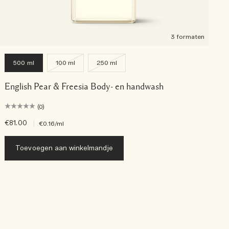
3 formaten
500 ml
100 ml
250 ml
English Pear & Freesia Body- en handwash
(0)
€81.00
|
€
€0.16
/ml
Toevoegen aan winkelmandje