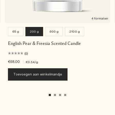
4 formaten
65 g
200 g
600 g
2100 g
English Pear & Freesia Scented Candle
(0)
€68.00
|
€0.34
/g
Toevoegen aan winkelmandje