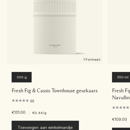
1 Formaat
300 g
350 ml
Fresh Fig & Cassis Townhouse geurkaars
Fresh Fi
Navullin
(0)
€131.00
|
€0.44
/g
€109.00
Toevoegen aan winkelmandje