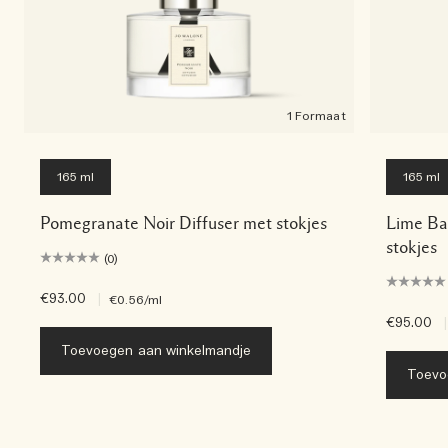
1 Formaat
165 ml
165 ml
Pomegranate Noir Diffuser met stokjes
Lime Bas
stokjes
(0)
€93.00
|
€0.56
/ml
€95.00
|
Toevoegen aan winkelmandje
Toevo