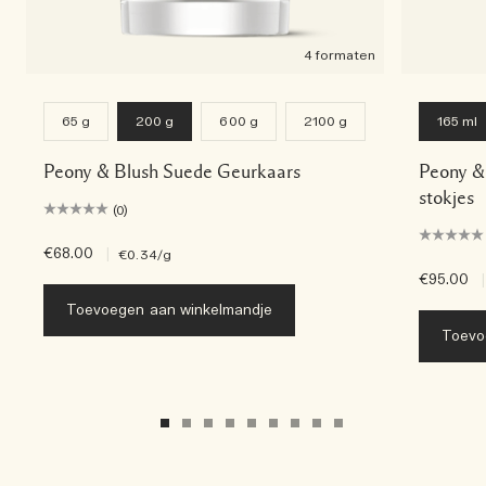
4 formaten
65 g
200 g
600 g
2100 g
165 ml
Peony & Blush Suede Geurkaars
Peony &
stokjes
(0)
€68.00
|
€0.34
/g
€95.00
|
Toevoegen aan winkelmandje
Toevo