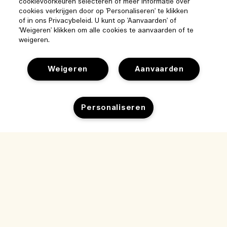
cookievoorkeuren selecteren of meer informatie over
cookies verkrijgen door op 'Personaliseren' te klikken
of in ons Privacybeleid. U kunt op 'Aanvaarden' of
'Weigeren' klikken om alle cookies te aanvaarden of te
weigeren.
Weigeren
Aanvaarden
Help
Personaliseren
Beheer van cookies
Bezoek & ontdek
Veelgestelde vragen
Winkelzoeker
Mijn bestelling
Toevoegen aan winkelmandje
Ons bedrijf
Onze mensen & onze werkplek
Leveringsinformatie
Bedrijfsinformatie
Onze duurzame werkwijze
Teruggaves & Terugbetalingen
Privacybeleid en gebruiksvoorwaarden
Vacatures
Ingrediëntenwoordenlijst
Online shoppen
Gebruiksvoorwaarden
Mijn bestelling volgen
Mijn profiel
Locatie & taal