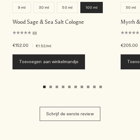
9 ml
30 ml
50 ml
100 ml
50 ml
Wood Sage & Sea Salt Cologne
Myrrh &
(0)
€152.00
|
€205.00
€1.52
/ml
Toevoegen aan winkelmandje
Toevo
Schrijf de eerste review