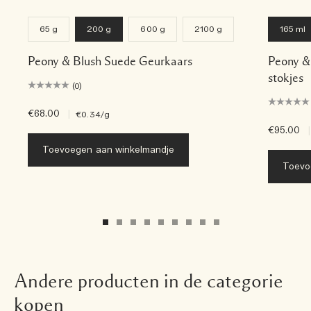
65 g
200 g
600 g
2100 g
165 ml
Peony & Blush Suede Geurkaars
Peony &
stokjes
(0)
€68.00
|
€0.34
/g
€95.00
|
Toevoegen aan winkelmandje
Toevo
Andere producten in de categorie
kopen