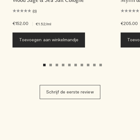
(0)
€152.00
|
€205.00
€1.52
/ml
Toevoegen aan winkelmandje
Toevo
Schrijf de eerste review