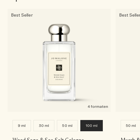
Best Seller
Best Selle
4 formaten
9 ml
30 ml
50 ml
100 ml
50 ml
Wood Sage & Sea Salt Cologne
Myrrh &