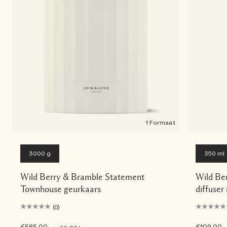
1 Formaat
3000 g
350 ml
Wild Berry & Bramble Statement
Wild Be
Townhouse geurkaars
diffuser
(0)