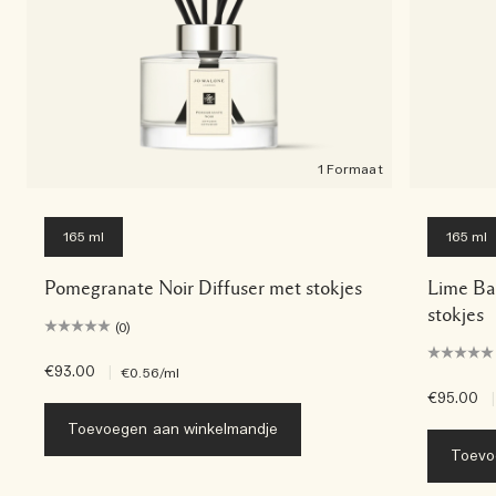
1 Formaat
165 ml
165 ml
Pomegranate Noir Diffuser met stokjes
Lime Bas
stokjes
(0)
€93.00
|
€0.56
/ml
€95.00
|
Toevoegen aan winkelmandje
Toevo