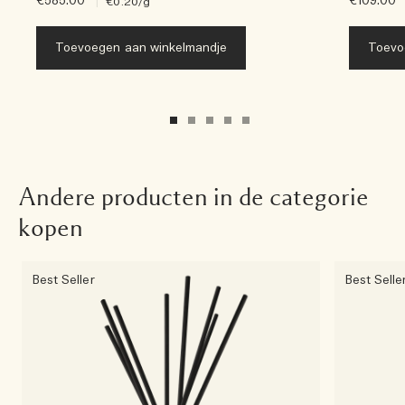
€585.00
|
€109.00
€0.20
/g
Toevoegen aan winkelmandje
Toevo
Andere producten in de categorie
kopen
Best Seller
Best Selle