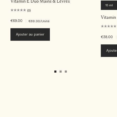
Vitamin E Duo Mains & Lèvres
15 ml
(0)
Vitamin
€69.00
|
€69.00
/Unité
Ajouter au panier
€38.00
|
Ajoute