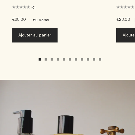
(0)
€28.00
|
€28.00
|
€0.93
/ml
Ajouter au panier
Ajoute