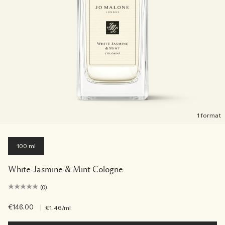
1 format
100 ml
White Jasmine & Mint Cologne
(0)
€146.00
|
€1.46
/ml