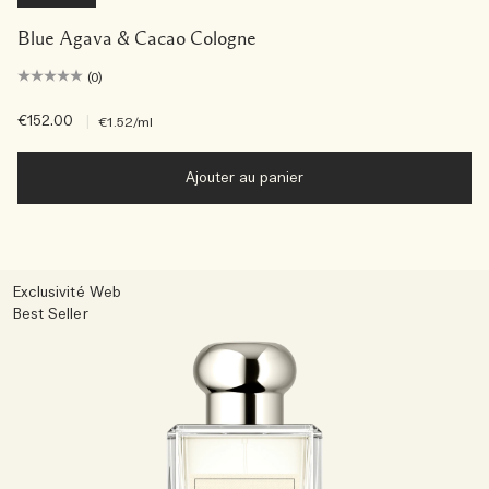
Blue Agava & Cacao Cologne
(0)
€152.00
|
€1.52
/ml
Ajouter au panier
Exclusivité Web
Best Seller