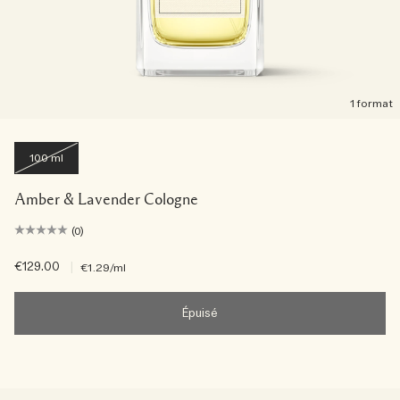
1 format
100 ml
Amber & Lavender Cologne
(0)
€129.00
|
€1.29
/ml
Épuisé