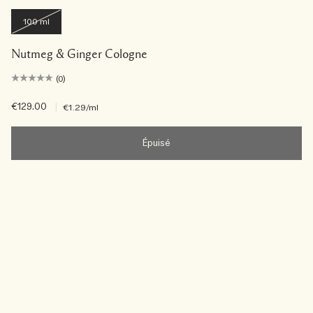
100 ml
Nutmeg & Ginger Cologne
(0)
€129.00
|
€1.29
/ml
Épuisé