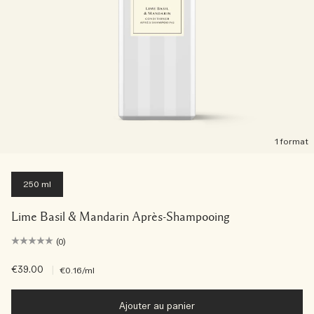
1 format
250 ml
Lime Basil & Mandarin Après-Shampooing
(0)
€39.00
|
€0.16
/ml
Ajouter au panier