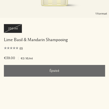
1 format
250 ml
Lime Basil & Mandarin Shampooing
(0)
€39.00
|
€0.16
/ml
Épuisé