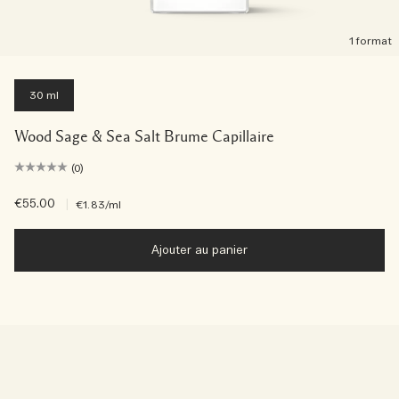
1 format
30 ml
Wood Sage & Sea Salt Brume Capillaire
(0)
€55.00
|
€1.83
/ml
Ajouter au panier