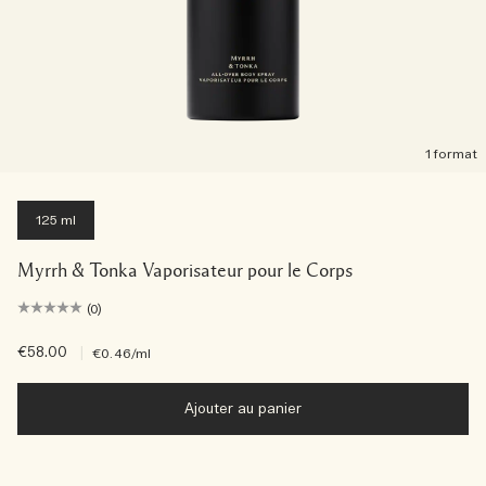
1 format
125 ml
Myrrh & Tonka Vaporisateur pour le Corps
(0)
€58.00
|
€0.46
/ml
Ajouter au panier