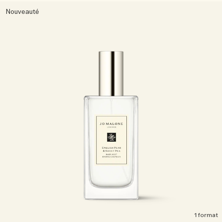
Sac fourre-tout offert pour tout achat de 2 produits.
Nouveauté
Riche et Floral
Lire l’histoire
Les Boisés
1 format