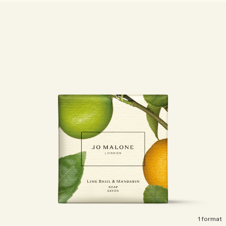
Sac fourre-tout offert pour tout achat de 2 produits.
Riche et Floral
Lire l’histoire
Les Boisés
1 format