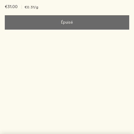
€31.00
|
€0.31
/g
Épuisé