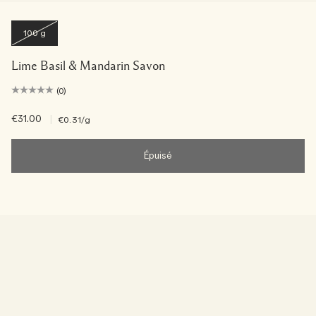
100 g
Lime Basil & Mandarin Savon
(0)
€31.00
|
€0.31
/g
Épuisé