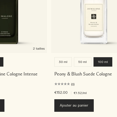
2 tailles
30 ml
50 ml
100 ml
ine Cologne Intense
Peony & Blush Suede Cologne
(0)
€152.00
|
€1.52
/ml
Ajouter au panier