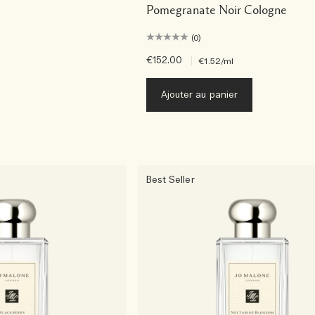
Pomegranate Noir Cologne
(0)
€152.00
|
€1.52
/ml
Ajouter au panier
Best Seller