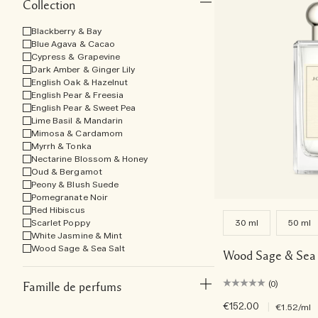
Collection
Blackberry & Bay
Blue Agava & Cacao
Cypress & Grapevine
Dark Amber & Ginger Lily
English Oak & Hazelnut
English Pear & Freesia
English Pear & Sweet Pea
Lime Basil & Mandarin
Mimosa & Cardamom
Myrrh & Tonka
Nectarine Blossom & Honey
Oud & Bergamot
Peony & Blush Suede
Pomegranate Noir
Red Hibiscus
Scarlet Poppy
30 ml
50 ml
White Jasmine & Mint
Wood Sage & Sea Salt
Wood Sage & Sea 
(0)
Famille de perfums
€152.00
|
€1.52
/ml