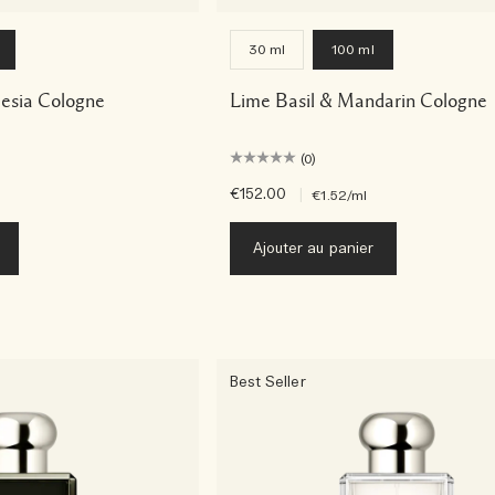
30 ml
100 ml
eesia Cologne
Lime Basil & Mandarin Cologne
(0)
€152.00
|
€1.52
/ml
Ajouter au panier
Best Seller