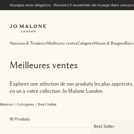
Voyagez avec élégance : Recevez 5 essentiels de voyage dans une p
Nouveau & Tendance
Meilleures ventes
Colognes
Maison & Bougies
Bain 
Meilleures ventes
Explorez une sélection de nos produits les plus appréciés
en un à votre collection Jo Malone London.
Maison
/
Colognes
/
Best Seller
18 Produits
Best Seller