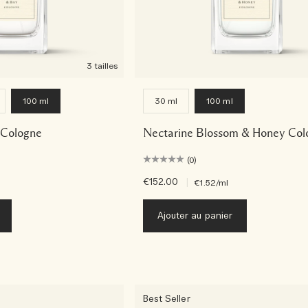
3 tailles
100 ml
30 ml
100 ml
 Cologne
Nectarine Blossom & Honey Col
(0)
€152.00
|
€1.52
/ml
Ajouter au panier
Best Seller