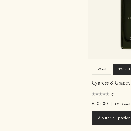
50 ml
100 ml
Cypress & Grapev
(0)
€205.00
|
€2.05
/ml
Ajouter au panier