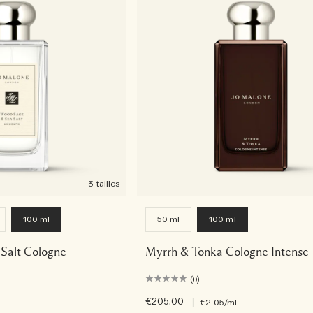
3 tailles
100 ml
50 ml
100 ml
Salt Cologne
Myrrh & Tonka Cologne Intense
(0)
€205.00
|
€2.05
/ml