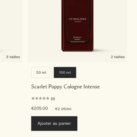
3 tailles
2 tailles
50 ml
100 ml
Scarlet Poppy Cologne Intense
(0)
€205.00
|
€2.05
/ml
Ajouter au panier