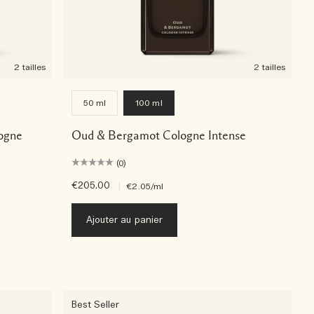
2 tailles
2 tailles
50 ml
100 ml
ogne
Oud & Bergamot Cologne Intense
(0)
€205.00
|
€2.05
/ml
Ajouter au panier
Best Seller