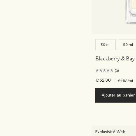
30 ml
50 ml
Blackberry & Bay
(0)
€152.00
|
€1.52
/ml
Ajouter au panier
Exclusivité Web