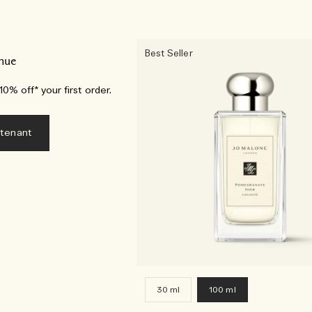
Best Seller
nue
0% off* your first order.
ntenant
30 ml
100 ml