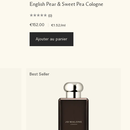
English Pear & Sweet Pea Cologne
(0)
€152.00
|
€1.52
/ml
Ajouter au panier
Best Seller