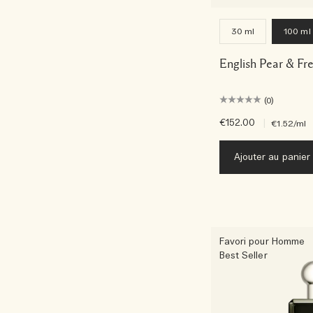
30 ml
100 ml
English Pear & Fr
(0)
€152.00
|
€1.52
/ml
Ajouter au panier
Favori pour Homme
Best Seller