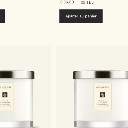
€186.00
|
€0.31
/g
Ajouter au panier