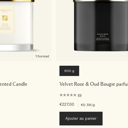
1 format
600 g
cented Candle
Velvet Rose & Oud Bougie parf
(0)
€227.00
|
€0.38
/g
Ajouter au panier