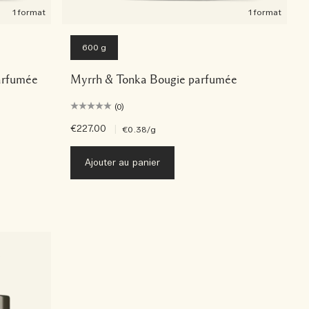
1 format
1 format
600 g
arfumée
Myrrh & Tonka Bougie parfumée
(0)
€227.00
|
€0.38
/g
Ajouter au panier