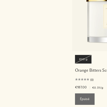
600 g
Orange Bitters S
(0)
€187.00
|
€0.31
/g
Épuisé