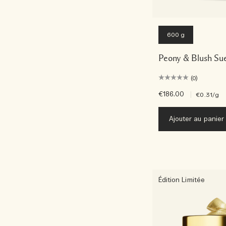
600 g
Peony & Blush Su
(0)
€186.00
|
€0.31
/g
Ajouter au panier
Édition Limitée