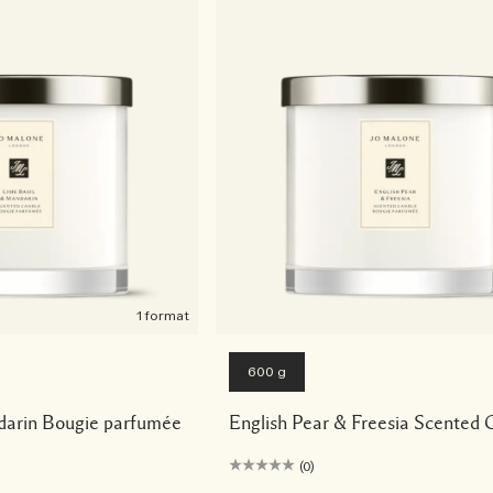
1 format
600 g
darin Bougie parfumée
English Pear & Freesia Scented 
(0)