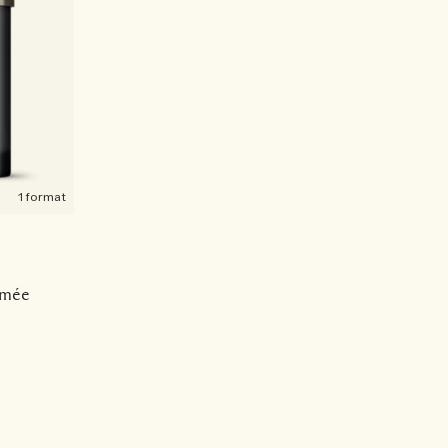
1 format
umée