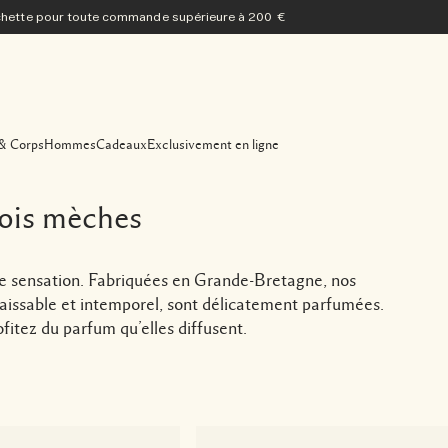
ochette pour toute commande supérieure à 200 €
& Corps
Hommes
Cadeaux
Exclusivement en ligne
rois mèches
re sensation. Fabriquées en Grande-Bretagne, nos
aissable et intemporel, sont délicatement parfumées.
itez du parfum qu’elles diffusent.