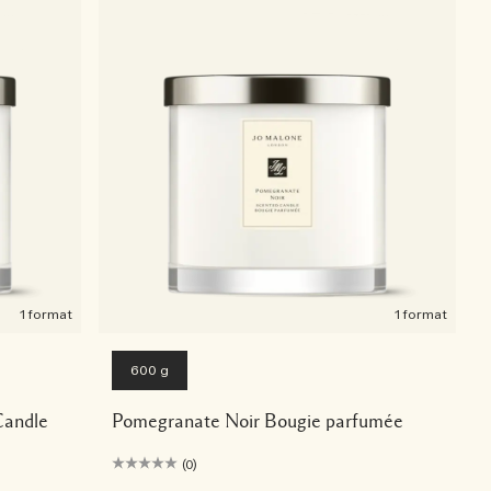
1 format
1 format
600 g
Candle
Pomegranate Noir Bougie parfumée
(0)