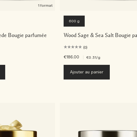
1 format
600 g
ede Bougie parfumée
Wood Sage & Sea Salt Bougie p
(0)
€186.00
|
€0.31
/g
Ajouter au panier