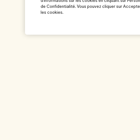
d'informations sur les cookies en cliquant sur Perso
de Confidentialité. Vous pouvez cliquer sur Accepte
les cookies.
Aide
Parcourir et expl
Gérer les cookies
Localisateur de ma
FAQ
Nos collaborateurs 
travail
Ma commande
Nos pratiques dura
Informations de livraison
Glossaire des ingré
Retours et Remboursements
Suivre ma comman
Achats en ligne
Mon profil
Nous contacter