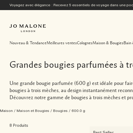
Voyagez avec élégance : Recevez 5 essentiels de voyage dans une p
Nouveau & Tendance
Meilleures ventes
Colognes
Maison & Bougies
Bain 
Grandes bougies parfumées à t
Une grande bougie parfumée (600 g) est idéale pour fai
bougies à trois mèches, au design instantanément reconn
Découvrez notre gamme de bougies à trois mèches et prof
Maison
/
Maison et Bougies
/
Bougies
/
600.0 g
8 Produits
Best Seller