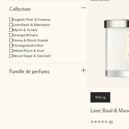
Collection
English Pear & Freesia
Lime Basil & Mandarin
Myrrh & Tonka
Orange Bitters
Peony & Blush Suede
Pomegranate Noir
Velvet Rose & Oud
Wood Sage & Sea Salt
Famille de perfums
600 g
Lime Basil & Man
(0)