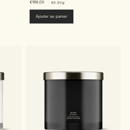
€186.00
|
€0.31
/g
Ajouter au panier