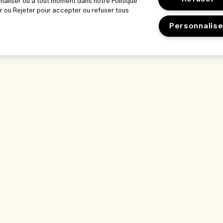
nnaliser ou à tout moment dans notre Politique
r ou Rejeter pour accepter ou refuser tous
Personnalise
orer
Notre entreprise
Confidentialité
gasin
Informations d’entreprise
Conditions d'utili
et notre lieu de
Recrutement
Politique de conf
Conditions géné
bles
Contacter le fab
dients
de