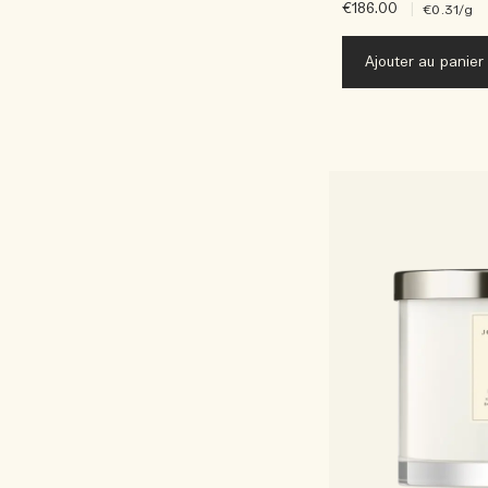
€186.00
|
€0.31
/g
Ajouter au panier