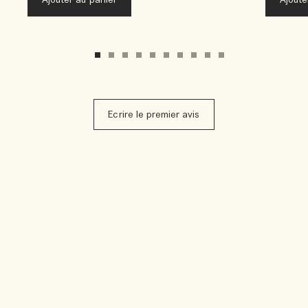
Ajouter au panier
Ajoute
Ecrire le premier avis