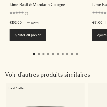
Lime Basil & Mandarin Cologne
Lime Ba
(0)
€152.00
|
€81.00
|
€1.52
/ml
Ajouter au panier
Ajoute
Voir d'autres produits similaires
Best Seller