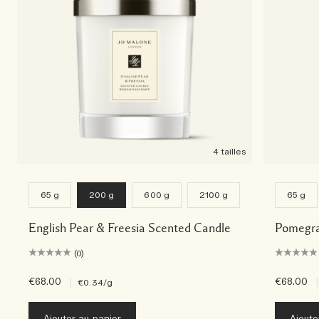
4 tailles
65 g
200 g
600 g
2100 g
65 g
English Pear & Freesia Scented Candle
Pomegra
(0)
€68.00
|
€68.00
|
€0.34
/g