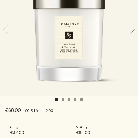
Sac fourre-tout offert pour tout achat de 2 produits.
Riche et Floral
Lire l’histoire
Les Boisés
€68.00
€0.34
/g
200 g
65 g
200 g
€32.00
€68.00