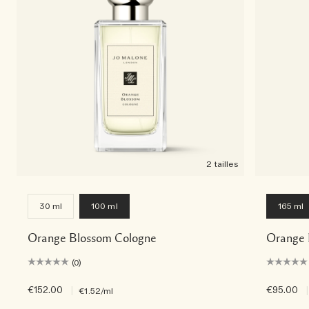
2 tailles
30 ml
100 ml
165 ml
Orange Blossom Cologne
Orange 
(0)
€152.00
|
€95.00
|
€1.52
/ml