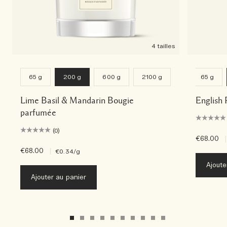
4 tailles
65 g
200 g
600 g
2100 g
65 g
Lime Basil & Mandarin Bougie
English 
parfumée
(0)
€68.00
|
€68.00
|
€0.34
/g
Ajoute
Ajouter au panier