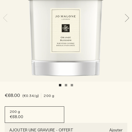
Sac fourre-tout offert pour tout achat de 2 produits.
Riche et Floral
Lire l’histoire
Les Boisés
€68.00
€0.34
/g
200 g
200 g
€68.00
AJOUTER UNE GRAVURE
-
OFFERT
Ajouter