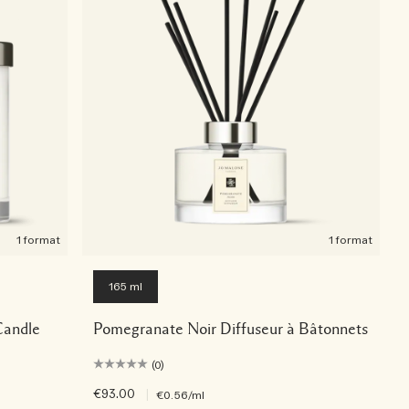
1 format
1 format
165 ml
Candle
Pomegranate Noir Diffuseur à Bâtonnets
(0)
€93.00
|
€0.56
/ml