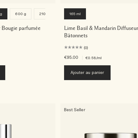
 g
600 g
2100 g
165 ml
 Bougie parfumée
Lime Basil & Mandarin Diffuseur
Bâtonnets
(0)
€95.00
|
€0.58
/ml
Ajouter au panier
Best Seller