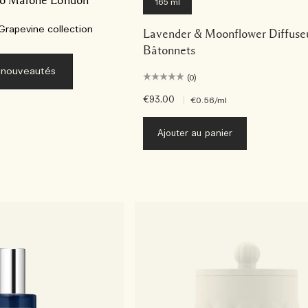
o Malone London​
165 ml
Grapevine collection
Lavender & Moonflower Diffuse
Bâtonnets
 nouveautés
(0)
€93.00
|
€0.56
/ml
Ajouter au panier