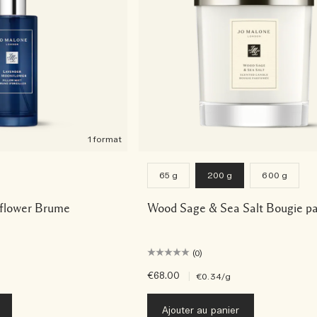
1 format
65 g
200 g
600 g
flower Brume
Wood Sage & Sea Salt Bougie p
(0)
€68.00
|
€0.34
/g
Ajouter au panier