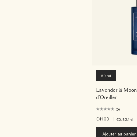
50 ml
Lavender & Moon
d’Oreiller
(0)
€41.00
|
€0.82
/ml
Ajouter au panier