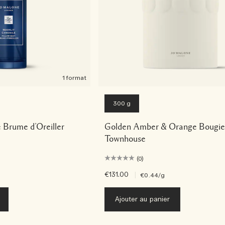
1 format
300 g
 Brume d’Oreiller
Golden Amber & Orange Bougie
Townhouse
(0)
€131.00
|
€0.44
/g
Ajouter au panier