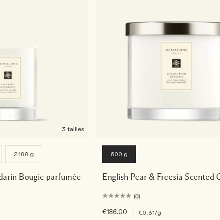
3 tailles
2100 g
600 g
darin Bougie parfumée
English Pear & Freesia Scented 
(0)
€186.00
|
€0.31
/g