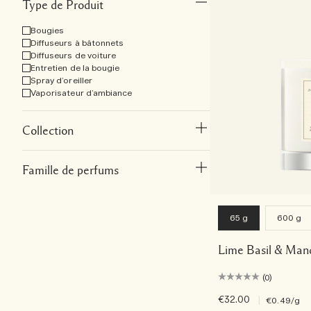
Type de Produit
Bougies
Diffuseurs à bâtonnets
Diffuseurs de voiture
Entretien de la bougie
Spray d’oreiller
Vaporisateur d’ambiance
Collection
Famille de perfums
65 g
600 g
Lime Basil & Man
(0)
€32.00
|
€0.49
/g