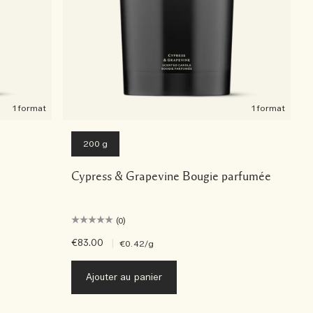
1 format
1 format
200 g
Cypress & Grapevine Bougie parfumée
(0)
€83.00
|
€0.42
/g
Ajouter au panier