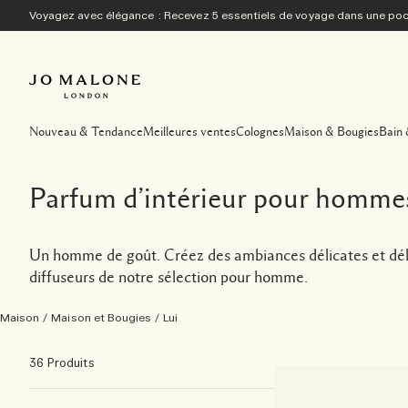
Voyagez avec élégance : Recevez 5 essentiels de voyage dans une p
Nouveau & Tendance
Meilleures ventes
Colognes
Maison & Bougies
Bain 
Parfum d’intérieur pour homme
Un homme de goût. Créez des ambiances délicates et déle
diffuseurs de notre sélection pour homme.
Maison
/
Maison et Bougies
/
Lui
36 Produits