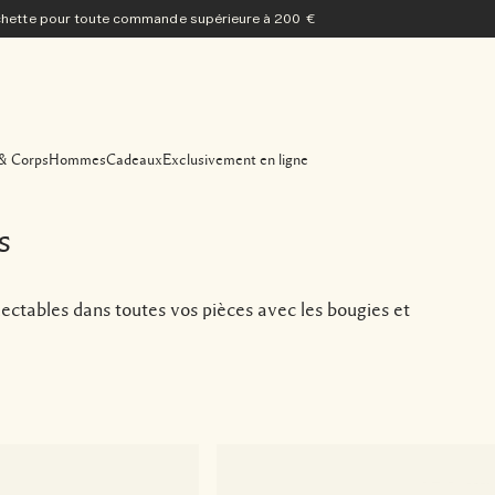
ochette pour toute commande supérieure à 200 €
& Corps
Hommes
Cadeaux
Exclusivement en ligne
s
ctables dans toutes vos pièces avec les bougies et