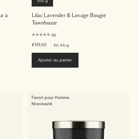
300 g
ur à
Lilac Lavender & Lovage Bougie
Townhouse
(0)
€131.00
|
€0.44
/g
Ajouter au panier
Favori pour Homme
Nouveauté