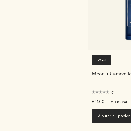
50 ml
Moonlit Camomile
(0)
€41.00
|
€0.82
/ml
Ajouter au panier