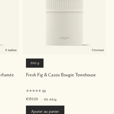
3 tailles
1 format
300 g
arfumée
Fresh Fig & Cassis Bougie Townhouse
(0)
€131.00
|
€0.44
/g
Ajouter au panier