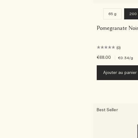
65 g
200
Pomegranate Noir
(0)
€68.00
|
€0.34
/g
Ajouter au panier
Best Seller