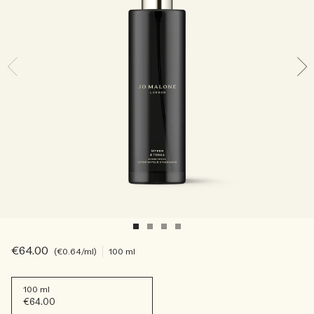
Sac fourre-tout offert pour tout achat de 2 produits.
Riche et Floral
Lire l’histoire
Les Boisés
€64.00
€0.64
/ml
100 ml
100 ml
€64.00