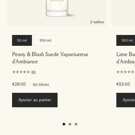
2 tailles
50 ml
100 ml
100 ml
Peony & Blush Suede Vaporisateur
Lime Bas
d’Ambiance
d’Ambia
(0)
€28.00
|
€53.00
|
€0.56
/ml
Ajouter au panier
Ajoute