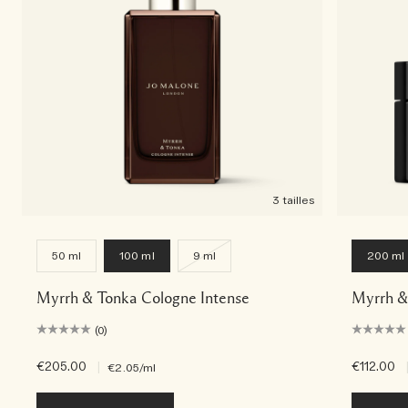
3 tailles
50 ml
100 ml
9 ml
200 ml
Myrrh & Tonka Cologne Intense
Myrrh &
(0)
€205.00
|
€112.00
€2.05
/ml