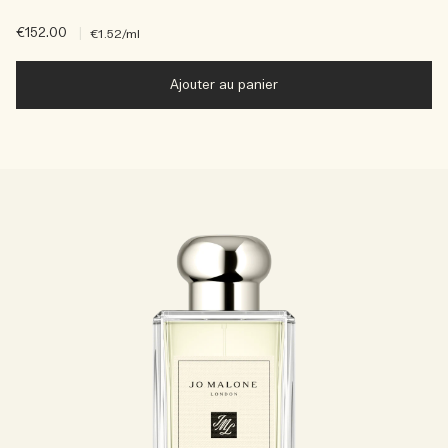
€152.00
|
€1.52
/ml
Ajouter au panier