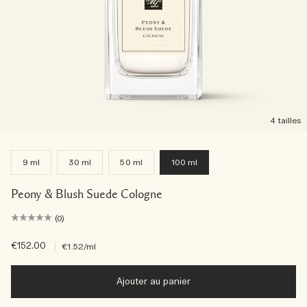
4 tailles
9 ml
30 ml
50 ml
100 ml
Peony & Blush Suede Cologne
(0)
€152.00
|
€1.52
/ml
Ajouter au panier