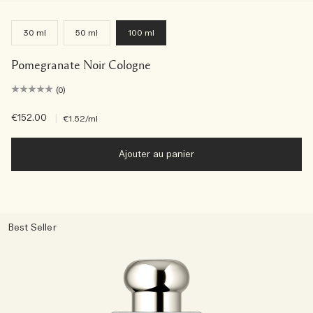
30 ml
50 ml
100 ml
Pomegranate Noir Cologne
(0)
€152.00
|
€1.52
/ml
Ajouter au panier
Best Seller