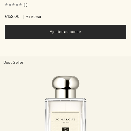
(0)
€152.00
|
€1.52
/ml
Ajouter au panier
Best Seller