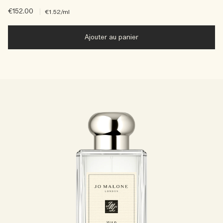
€152.00
|
€1.52
/ml
Ajouter au panier