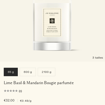
3 tailles
65 g
600 g
2100 g
Lime Basil & Mandarin Bougie parfumée
(0)
€32.00
|
€0.49
/g