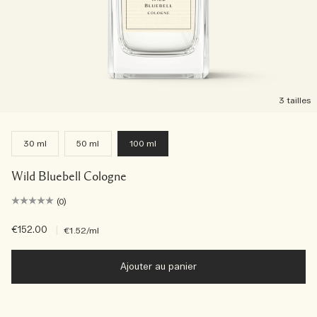
3 tailles
30 ml
50 ml
100 ml
Wild Bluebell Cologne
(0)
€152.00
|
€1.52
/ml
Ajouter au panier