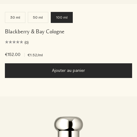
30 ml
50 ml
100 ml
Blackberry & Bay Cologne
(0)
€152.00
|
€1.52
/ml
Ajouter au panier