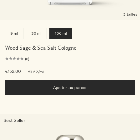
3 tailles
9 ml
30 ml
100 ml
Wood Sage & Sea Salt Cologne
(0)
€152.00
|
€1.52
/ml
Ajouter au panier
Best Seller