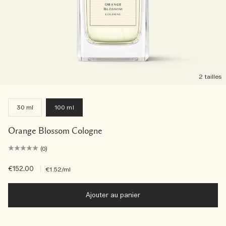
2 tailles
30 ml
100 ml
Orange Blossom Cologne
(0)
€152.00
|
€1.52
/ml
Ajouter au panier