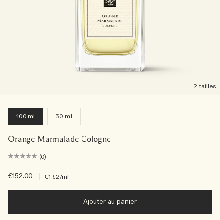
2 tailles
100 ml
30 ml
Orange Marmalade Cologne
(0)
€152.00
|
€1.52
/ml
Ajouter au panier