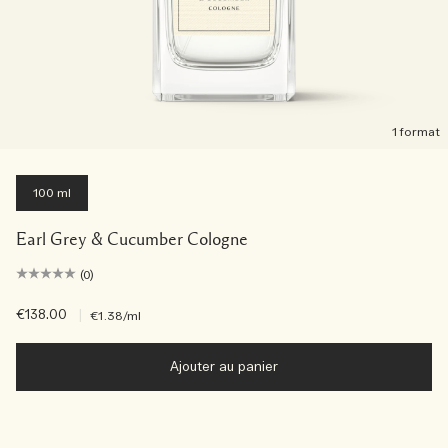
1 format
100 ml
Earl Grey & Cucumber Cologne
(0)
€138.00
|
€1.38
/ml
Ajouter au panier