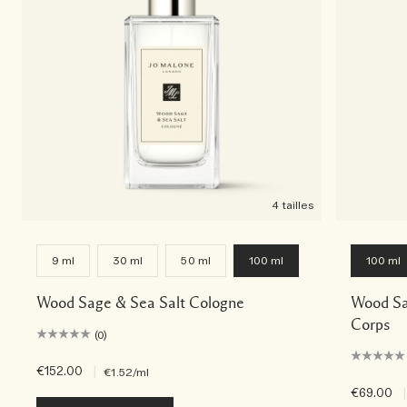
4 tailles
9 ml
30 ml
50 ml
100 ml
100 ml
Wood Sage & Sea Salt Cologne
Wood Sa
Corps
(0)
€152.00
|
€1.52
/ml
€69.00
|