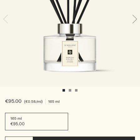
Sac fourre-tout offert pour tout achat de 2 produits.
Riche et Floral
Lire l’histoire
Les Boisés
€95.00
€0.58
/ml
165 ml
165 ml
€95.00