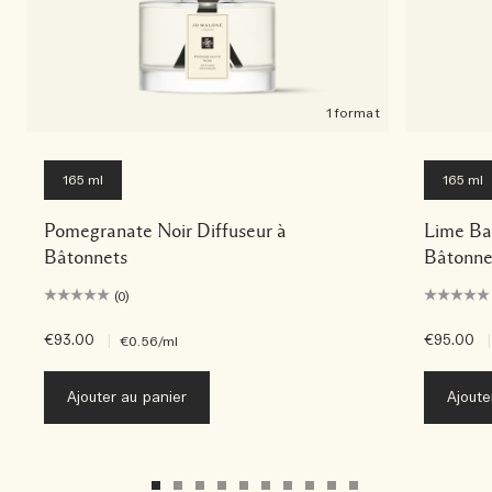
1 format
165 ml
165 ml
Pomegranate Noir Diffuseur à
Lime Bas
Bâtonnets
Bâtonne
(0)
€93.00
|
€95.00
|
€0.56
/ml
Ajouter au panier
Ajoute