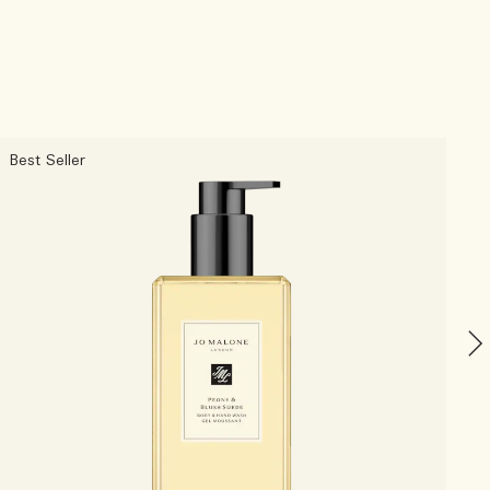
Best Seller
F
C