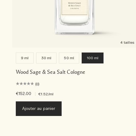
4 tailles
9 ml
30 ml
50 ml
100 ml
Wood Sage & Sea Salt Cologne
(0)
€152.00
|
€1.52
/ml
Ajouter au panier