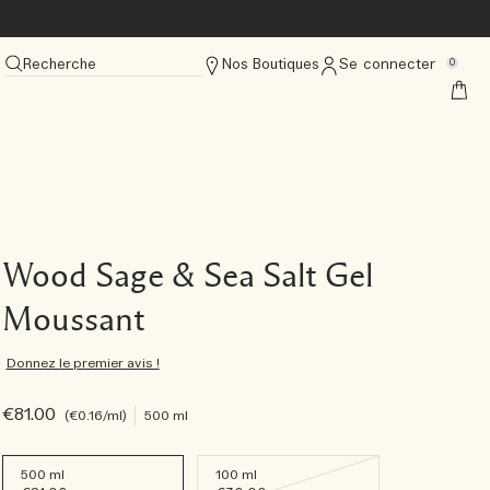
Recherche
Nos Boutiques
Se connecter
0
Wood Sage & Sea Salt Gel
Moussant
Donnez le premier avis !
€81.00
€0.16
/ml
500 ml
500 ml
100 ml