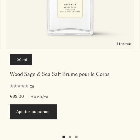
1 format
100 ml
Wood Sage & Sea Salt Brume pour le Corps
(0)
€69.00
|
€0.69
/ml
Ajouter au panier