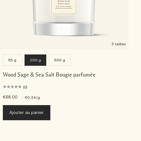
3 tailles
65 g
200 g
600 g
Wood Sage & Sea Salt Bougie parfumée
(0)
€68.00
|
€
€0.34
/g
Ajouter au panier