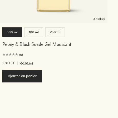
3 tailles
500 ml
100 ml
250 ml
Peony & Blush Suede Gel Moussant
(0)
€81.00
|
€
€0.16
/ml
Ajouter au panier