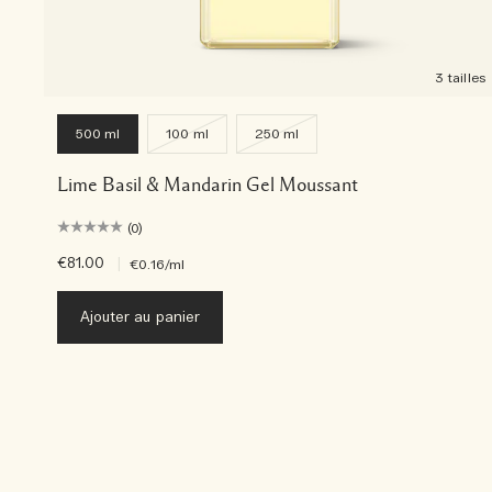
3 tailles
500 ml
100 ml
250 ml
Lime Basil & Mandarin Gel Moussant
(0)
€81.00
|
€0.16
/ml
Ajouter au panier