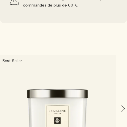
commandes de plus de 60 €.
Best Seller
N
W