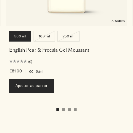
3 tailles
500 ml
100 ml
250 ml
English Pear & Freesia Gel Moussant
(0)
€81.00
|
€0.16
/ml
Ajouter au panier