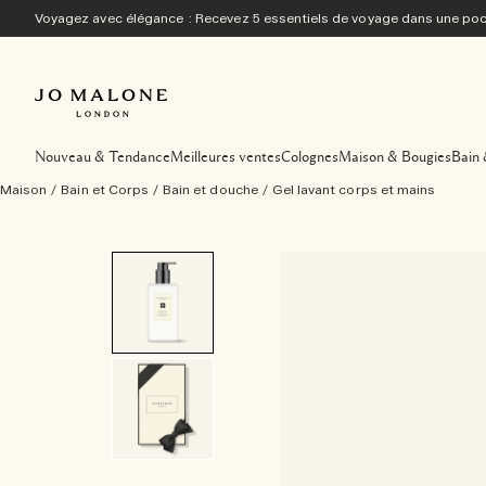
Voyagez avec élégance : Recevez 5 essentiels de voyage dans une p
Nouveau & Tendance
Meilleures ventes
Colognes
Maison & Bougies
Bain 
Maison
/
Bain et Corps
/
Bain et douche
/
Gel lavant corps et mains