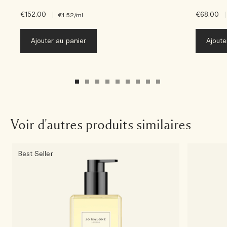
€152.00
|
€68.00
|
€1.52
/ml
Ajouter au panier
Ajoute
Voir d'autres produits similaires
Best Seller