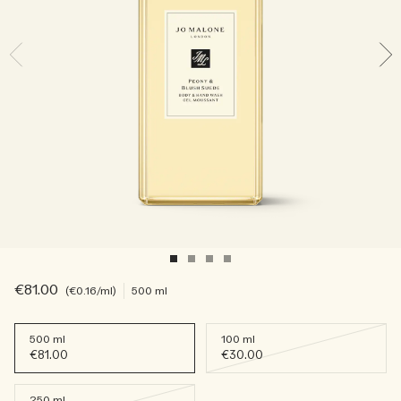
Sac fourre-tout offert pour tout achat de 2 produits.
Riche et Floral
Lire l’histoire
Les Boisés
€81.00
€0.16
/ml
500 ml
500 ml
100 ml
€81.00
€30.00
250 ml