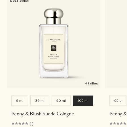
Best Seller
4 tailles
9 ml
30 ml
50 ml
100 ml
65 g
Peony & Blush Suede Cologne
Peony &
(0)