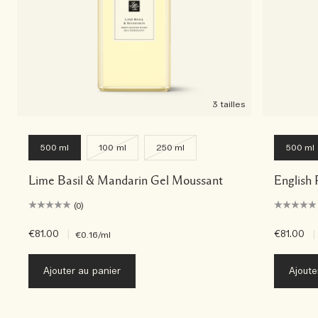
3 tailles
500 ml
100 ml
250 ml
500 ml
Lime Basil & Mandarin Gel Moussant
English 
(0)
€81.00
|
€81.00
|
€0.16
/ml
Ajouter au panier
Ajoute