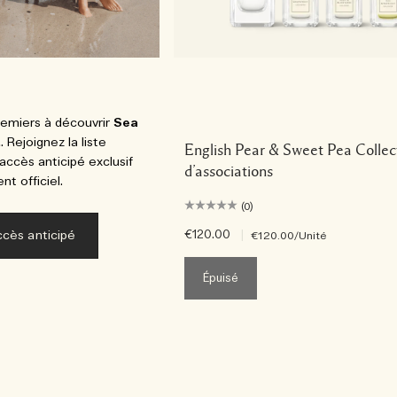
remiers à découvrir
Sea
t
. Rejoignez la liste
English Pear & Sweet Pea Collec
accès anticipé exclusif
d’associations
t officiel.
(0)
cès anticipé
€120.00
|
€120.00
/Unité
Épuisé