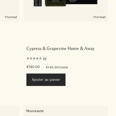
1 format
1 format
Cypress & Grapevine Home & Away
(0)
€140.00
|
€140.00
/Unité
Ajouter au panier
Nouveauté