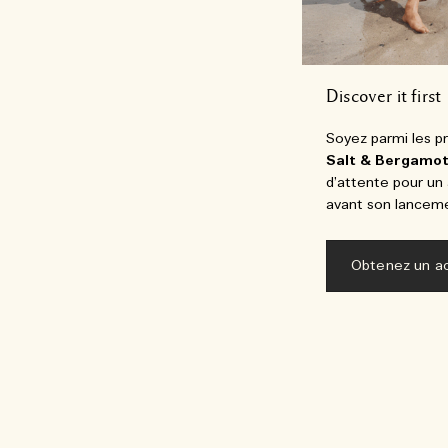
Discover it first
Soyez parmi les p
Salt & Bergamo
d’attente pour un 
avant son lancemen
Obtenez un ac