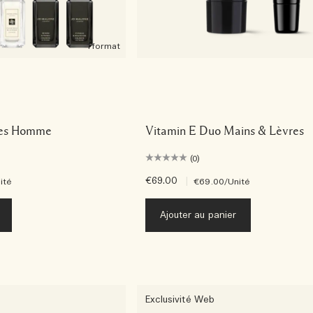
1 format
nes Homme
Vitamin E Duo Mains & Lèvres
(0)
€69.00
|
ité
€69.00
/Unité
Ajouter au panier
Exclusivité Web