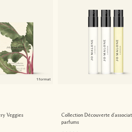
1 format
ery Veggies
Collection Découverte d’associat
parfums