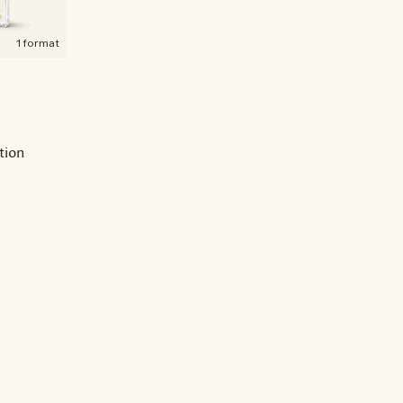
1 format
tion