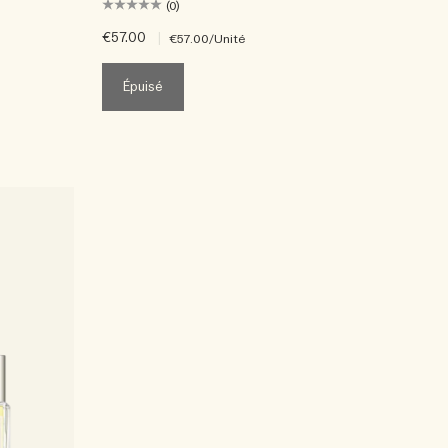
(0)
€57.00
|
€57.00
/Unité
Épuisé