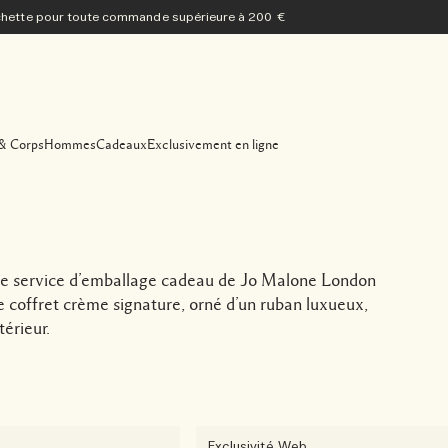
ochette pour toute commande supérieure à 200 €
& Corps
Hommes
Cadeaux
Exclusivement en ligne
r. Le service d’emballage cadeau de Jo Malone London
 coffret crème signature, orné d’un ruban luxueux,
érieur.
Exclusivité Web