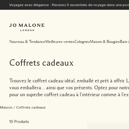
Voyagez avec élégance : Recevez 5 essentiels de voyage dans une p
Nouveau & Tendance
Meilleures ventes
Colognes
Maison & Bougies
Bain 
Coffrets cadeaux
Trouvez le coffret cadeau idéal, emballé et prêt à offri
vous emballera… ainsi que vos présents. Optez pour notre
pour un superbe coffret cadeau à l’intérieur comme à l’ext
Maison
/
Coffrets cadeaux
10 Produits