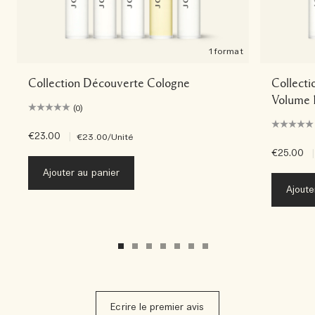
1 format
Collection Découverte Cologne
Collecti
Volume 
(0)
€23.00
|
€23.00
/Unité
€25.00
|
Ajouter au panier
Ajoute
Ecrire le premier avis