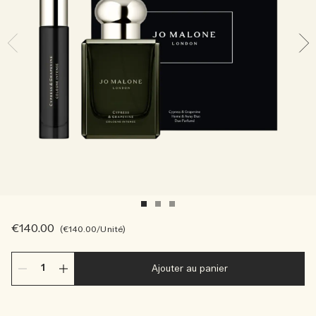
Sac fourre-tout offert pour tout achat de 2 produits.
Riche et Floral
Lire l’histoire
Les Boisés
€140.00
€140.00
/Unité
Ajouter au panier