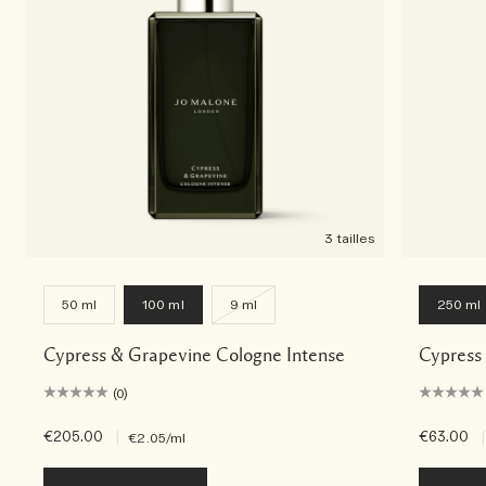
3 tailles
50 ml
100 ml
9 ml
250 ml
Cypress & Grapevine Cologne Intense
Cypress
(0)
€205.00
|
€63.00
|
€2.05
/ml