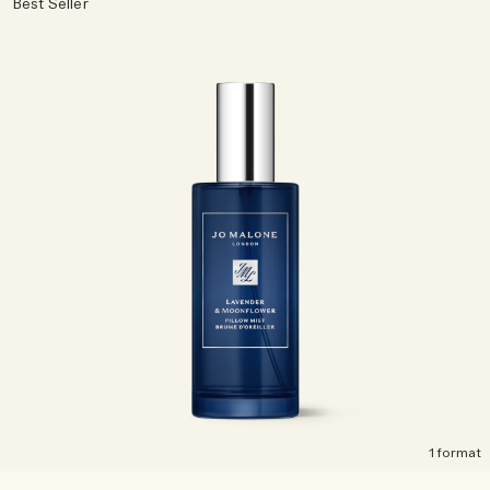
Sac fourre-tout offert pour tout achat de 2 produits.
Best Seller
Riche et Floral
Lire l’histoire
Les Boisés
1 format