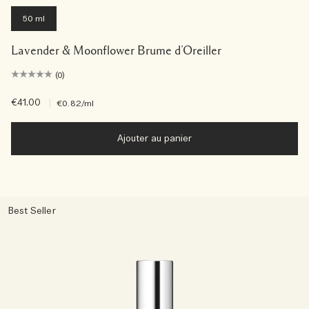
50 ml
Lavender & Moonflower Brume d’Oreiller
(0)
€41.00
|
€0.82
/ml
Ajouter au panier
Best Seller