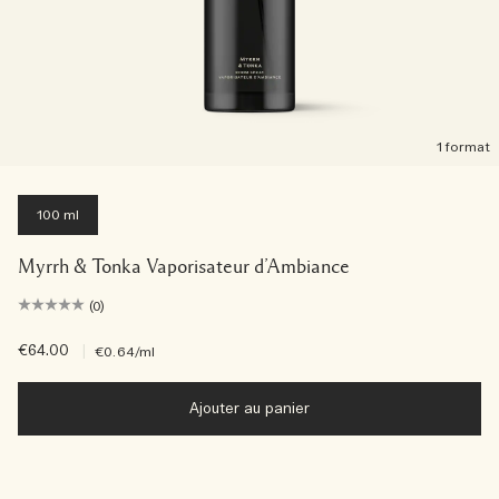
1 format
100 ml
Myrrh & Tonka Vaporisateur d’Ambiance
(0)
€64.00
|
€0.64
/ml
Ajouter au panier