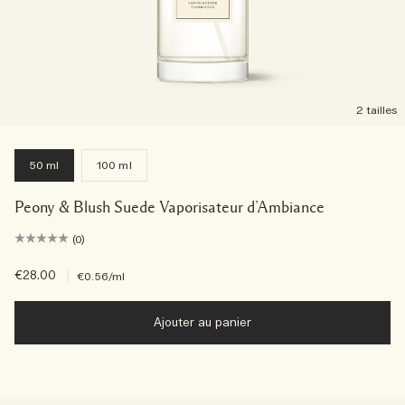
2 tailles
50 ml
100 ml
Peony & Blush Suede Vaporisateur d’Ambiance
(0)
€28.00
|
€0.56
/ml
Ajouter au panier