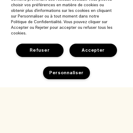
choisir vos préférences en matière de cookies ou
obtenir plus d'informations sur les cookies en cliquant
sur Personnaliser ou à tout moment dans notre
Politique de Confidentialité. Vous pouvez cliquer sur
Accepter ou Rejeter pour accepter ou refuser tous les
cookies.
Refuser
Accepter
Aide
Personnaliser
Gérer les cookies
Parcourir et explorer
FAQ
Localisateur de magasin
Ma commande
Notre entreprise
Nos collaborateurs et notre lieu de travail
Informations de livraison
Informations d’entreprise
Nos pratiques durables
Retours et Remboursements
Confidentialité et conditions
Recrutement
Glossaire des ingrédients
Achats en ligne
Conditions d'utilisation