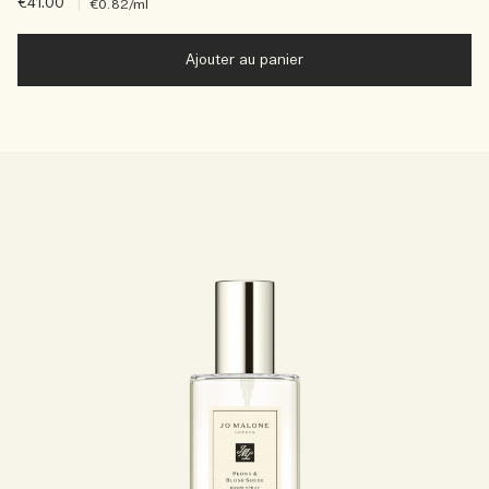
€41.00
|
€0.82
/ml
Ajouter au panier