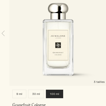
3 tailles
9 ml
30 ml
100 ml
Grapefruit Cologne