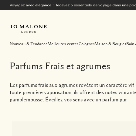
Voyagez avec élégance : Recevez 5 essentiels de voyage dans une p
Nouveau & Tendance
Meilleures ventes
Colognes
Maison & Bougies
Bain 
Parfums Frais et agrumes
Les parfums frais aux agrumes revêtent un caractère vif e
toute première vaporisation, ils offrent des notes vibran
pamplemousse. Éveillez vos sens avec un parfum pur.