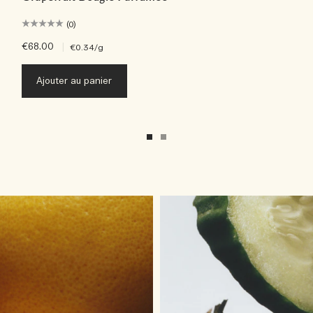
(0)
€68.00
|
€0.34
/g
Ajouter au panier