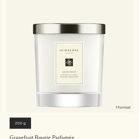
1 format
200 g
Grapefruit Bougie Parfumée