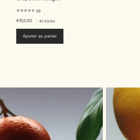
(0)
€152.00
|
€1.52
/ml
Ajouter au panier