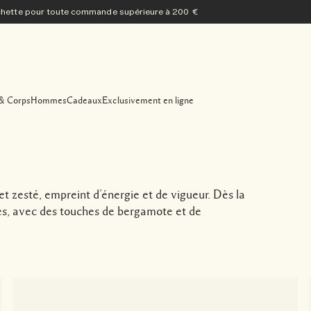
ochette pour toute commande supérieure à 200 €
& Corps
Hommes
Cadeaux
Exclusivement en ligne
t zesté, empreint d’énergie et de vigueur. Dès la
tes, avec des touches de bergamote et de