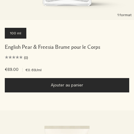
1 format
100 ml
English Pear & Freesia Brume pour le Corps
(0)
€69.00
|
€0.69
/ml
Ajouter au panier