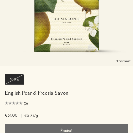
1 format
100 g
English Pear & Freesia Savon
(0)
€31.00
|
€0.31
/g
Épuisé