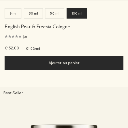
9 ml
30 ml
50 ml
100 ml
English Pear & Freesia Cologne
(0)
€152.00
|
€1.52
/ml
Ajouter au panier
Best Seller