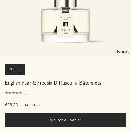
1 format
165 ml
English Pear & Freesia Diffuseur à Bâtonnets
(0)
€95.00
|
€0.58
/ml
Ajouter au panier