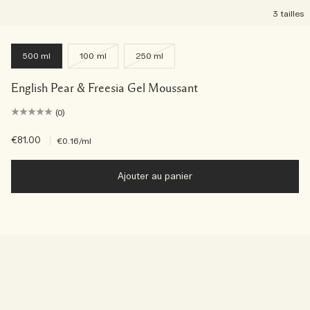
3 tailles
500 ml
100 ml
250 ml
English Pear & Freesia Gel Moussant
(0)
€81.00
|
€0.16
/ml
Ajouter au panier