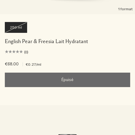
1 format
250 ml
English Pear & Freesia Lait Hydratant
(0)
€68.00
|
€0.27
/ml
Épuisé