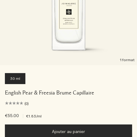
1 format
30 ml
English Pear & Freesia Brume Capillaire
(0)
€55.00
|
€1.83
/ml
Ajouter au panier