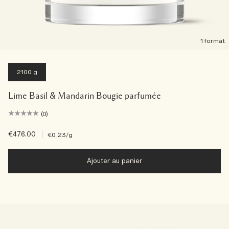
1 format
2100 g
Lime Basil & Mandarin Bougie parfumée
(0)
€476.00
|
€0.23
/g
Ajouter au panier