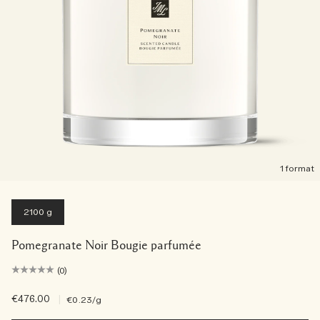
1 format
2100 g
Pomegranate Noir Bougie parfumée
(0)
€476.00
|
€0.23
/g