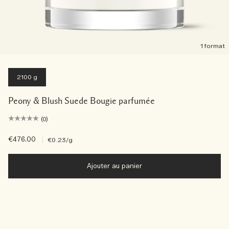
1 format
2100 g
Peony & Blush Suede Bougie parfumée
(0)
€476.00
|
€0.23
/g
Ajouter au panier