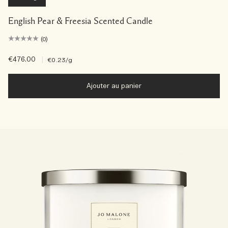
English Pear & Freesia Scented Candle
(0)
€476.00
|
€0.23
/g
Ajouter au panier