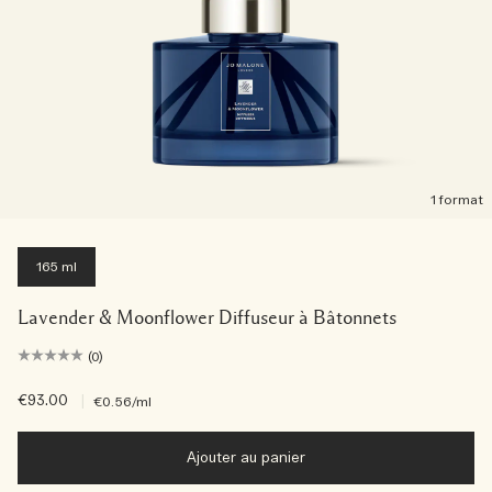
1 format
165 ml
Lavender & Moonflower Diffuseur à Bâtonnets
(0)
€93.00
|
€0.56
/ml
Ajouter au panier