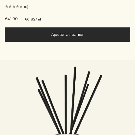
(0)
€41.00
|
€0.82
/ml
Ajouter au panier