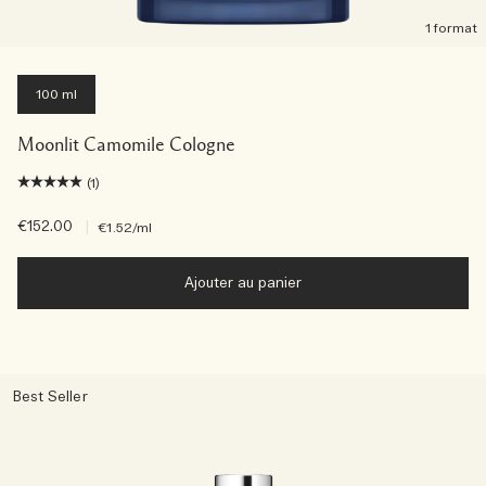
1 format
100 ml
Moonlit Camomile Cologne
(1)
€152.00
|
€1.52
/ml
Ajouter au panier
Best Seller