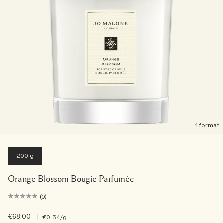
1 format
200 g
Orange Blossom Bougie Parfumée
(0)
€68.00
|
€0.34
/g