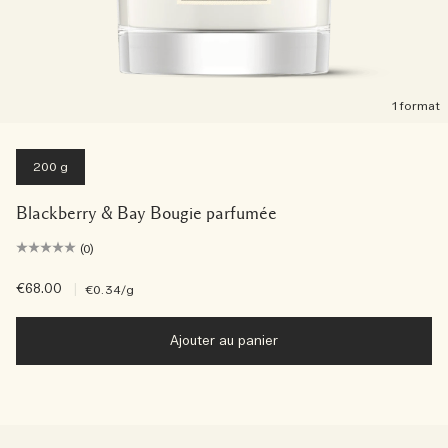
1 format
200 g
Blackberry & Bay Bougie parfumée
(0)
€68.00
|
€0.34
/g
Ajouter au panier