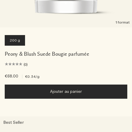
1 format
200 g
Peony & Blush Suede Bougie parfumée
(0)
€68.00
|
€0.34
/g
Ajouter au panier
Best Seller