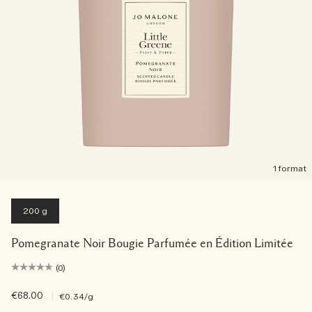
1 format
200 g
Pomegranate Noir Bougie Parfumée en Édition Limitée
(0)
€68.00
|
€0.34
/g