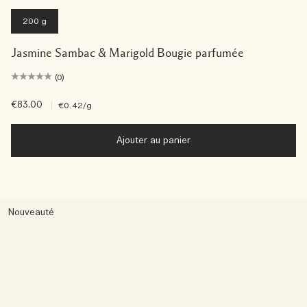
200 g
Jasmine Sambac & Marigold Bougie parfumée
(0)
€83.00
|
€0.42
/g
Ajouter au panier
Nouveauté