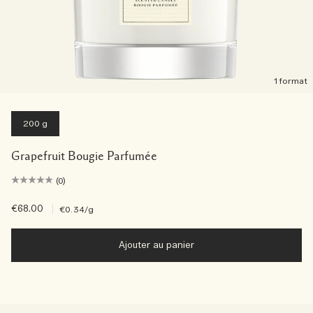
1 format
200 g
Grapefruit Bougie Parfumée
(0)
€68.00
|
€0.34
/g
Ajouter au panier