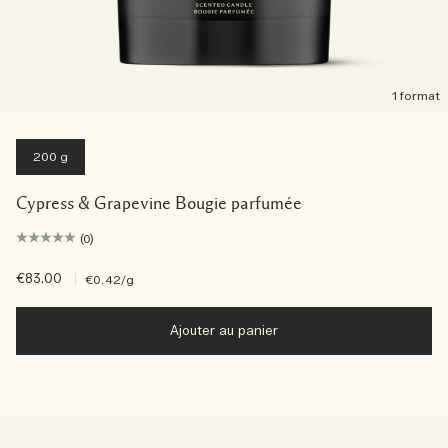
1 format
200 g
Cypress & Grapevine Bougie parfumée
(0)
€83.00
|
€0.42
/g
Ajouter au panier