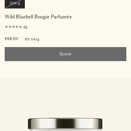
200 g
Wild Bluebell Bougie Parfumée
(0)
€68.00
|
€0.34
/g
Épuisé