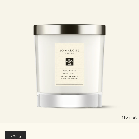
1 format
200 g