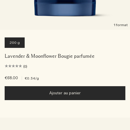
1 format
200 g
Lavender & Moonflower Bougie parfumée
(0)
€68.00
|
€0.34
/g
Ajouter au panier