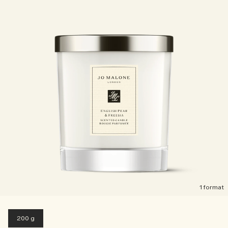
1 format
200 g