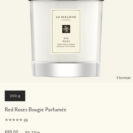
1 format
200 g
Red Roses Bougie Parfumée
(0)
€65.00
|
€0.33
/g