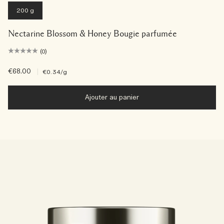
200 g
Nectarine Blossom & Honey Bougie parfumée
(0)
€68.00
|
€0.34
/g
Ajouter au panier