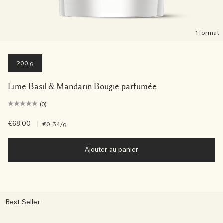
1 format
200 g
Lime Basil & Mandarin Bougie parfumée
(0)
€68.00
|
€0.34
/g
Ajouter au panier
Best Seller