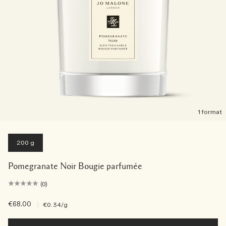
1 format
200 g
Pomegranate Noir Bougie parfumée
(0)
€68.00
|
€0.34
/g