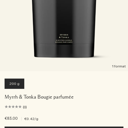
1 format
200 g
Myrrh & Tonka Bougie parfumée
(0)
€83.00
|
€0.42
/g