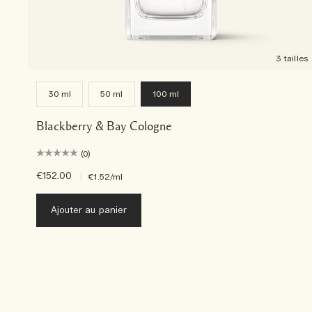
3 tailles
30 ml
50 ml
100 ml
Blackberry & Bay Cologne
(0)
€152.00
|
€1.52
/ml
Ajouter au panier