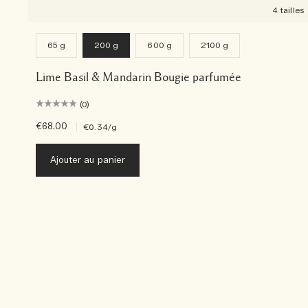
4 tailles
65 g
200 g
600 g
2100 g
Lime Basil & Mandarin Bougie parfumée
(0)
€68.00
|
€0.34
/g
Ajouter au panier