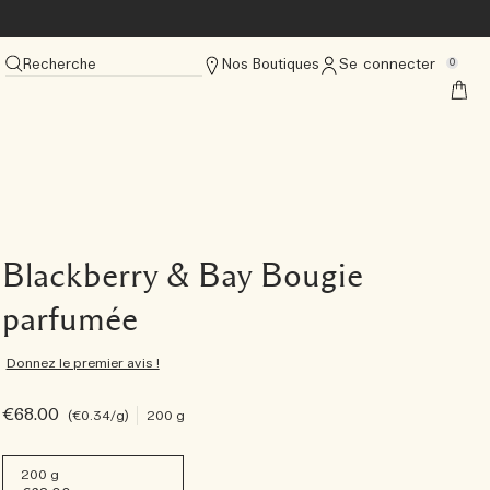
Recherche
Nos Boutiques
Se connecter
0
Blackberry & Bay Bougie
parfumée
Donnez le premier avis !
€68.00
€0.34
/g
200 g
200 g