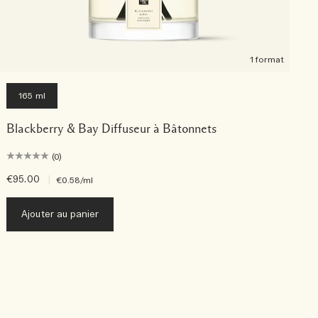
1 format
165 ml
Blackberry & Bay Diffuseur à Bâtonnets
(0)
€95.00
|
€
€0.58
/ml
Ajouter au panier