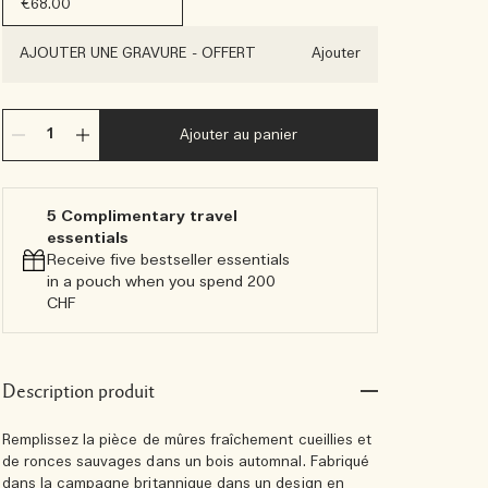
€68.00
AJOUTER UNE GRAVURE
-
OFFERT
Ajouter
Ajouter au panier
5 Complimentary travel
essentials​
Receive five bestseller essentials
in a pouch when you spend 200
CHF
Description produit
Remplissez la pièce de mûres fraîchement cueillies et
de ronces sauvages dans un bois automnal. Fabriqué
dans la campagne britannique dans un design en