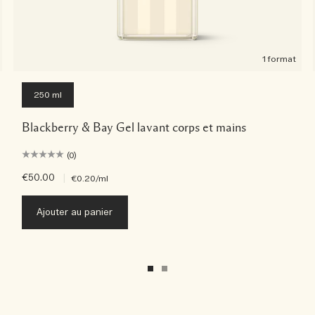
1 format
250 ml
Blackberry & Bay Gel lavant corps et mains
(0)
€50.00
|
€0.20
/ml
Ajouter au panier