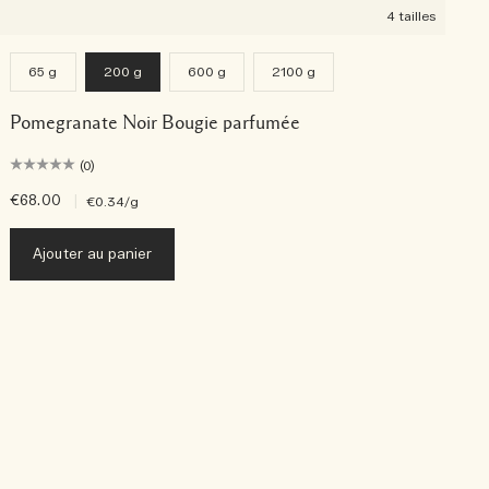
4 tailles
65 g
200 g
600 g
2100 g
Pomegranate Noir Bougie parfumée
(0)
€68.00
|
€
€0.34
/g
Ajouter au panier