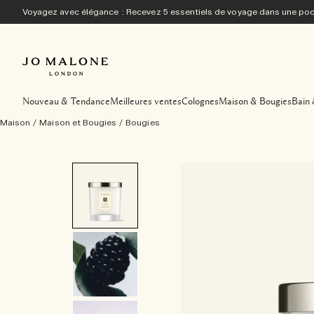
Voyagez avec élégance : Recevez 5 essentiels de voyage dans une p
Nouveau & Tendance
Meilleures ventes
Colognes
Maison & Bougies
Bain 
Maison
/
Maison et Bougies
/
Bougies