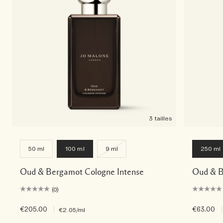
3 tailles
50 ml
100 ml
9 ml
250 ml
Oud & Bergamot Cologne Intense
Oud & B
(0)
€205.00
|
€63.00
|
€2.05
/ml