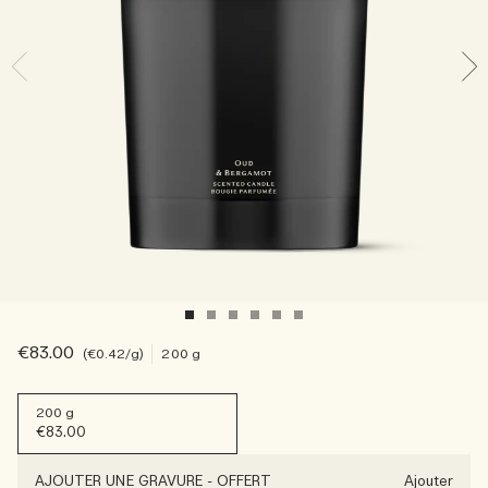
Sac fourre-tout offert pour tout achat de 2 produits.
Riche et Floral
Lire l’histoire
Les Boisés
€83.00
€0.42
/g
200 g
200 g
€83.00
AJOUTER UNE GRAVURE
-
OFFERT
Ajouter