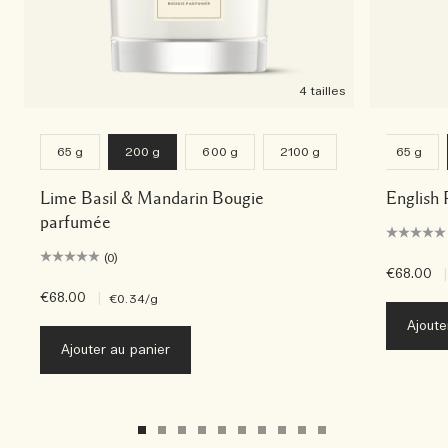
4 tailles
65 g
200 g
600 g
2100 g
65 g
Lime Basil & Mandarin Bougie
English 
parfumée
(0)
€68.00
|
€68.00
|
€0.34
/g
Ajoute
Ajouter au panier