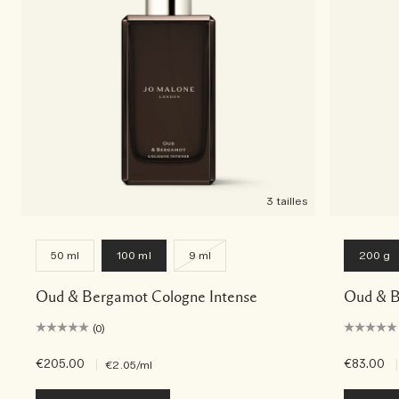
3 tailles
50 ml
100 ml
9 ml
200 g
Oud & Bergamot Cologne Intense
Oud & B
(0)
€205.00
|
€83.00
|
€2.05
/ml