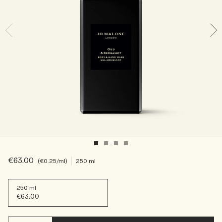
Sac fourre-tout offert pour tout achat de 2 produits.
Riche et Floral
Lire l’histoire
Les Boisés
€63.00
€0.25
/ml
250 ml
250 ml
€63.00