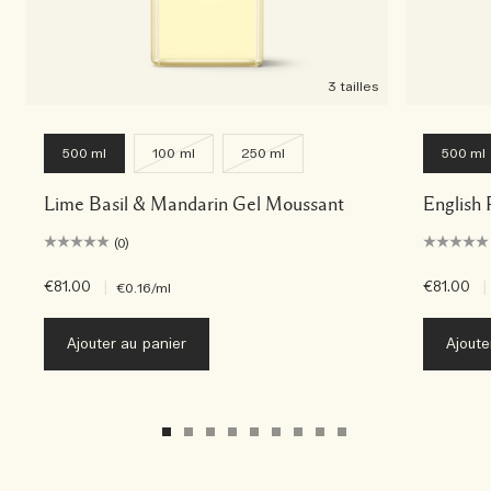
3 tailles
500 ml
100 ml
250 ml
500 ml
Lime Basil & Mandarin Gel Moussant
English 
(0)
€81.00
|
€81.00
|
€0.16
/ml
Ajouter au panier
Ajoute