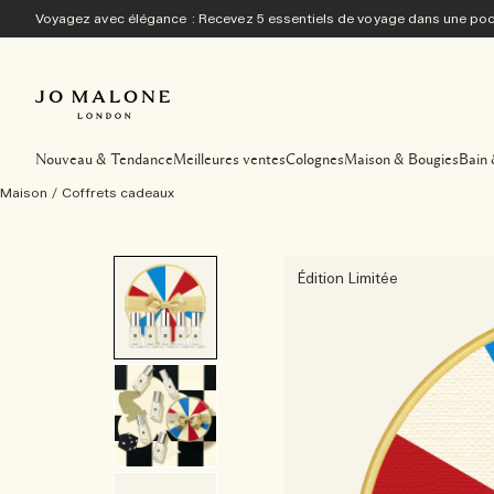
Voyagez avec élégance : Recevez 5 essentiels de voyage dans une p
Nouveau & Tendance
Meilleures ventes
Colognes
Maison & Bougies
Bain 
Maison
/
Coffrets cadeaux
Édition Limitée