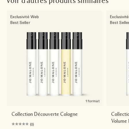
Voir d'autres produits similaires
Exclusivité Web
Exclusivit
Best Seller
Best Selle
1 format
Collection Découverte Cologne
Collecti
Volume 
(0)