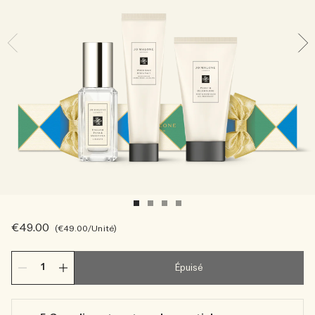
Sac fourre-tout offert pour tout achat de 2 produits.
Riche et Floral
Lire l’histoire
Les Boisés
€49.00
€49.00
/Unité
Épuisé