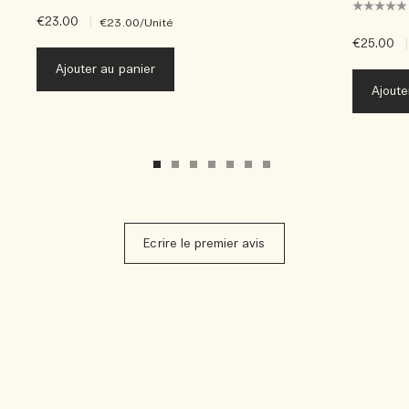
€23.00
|
€23.00
/Unité
€25.00
|
Ajouter au panier
Ajoute
Ecrire le premier avis