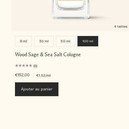
4 tailles
9 ml
30 ml
50 ml
100 ml
Wood Sage & Sea Salt Cologne
(0)
€152.00
|
€1.52
/ml
Ajouter au panier