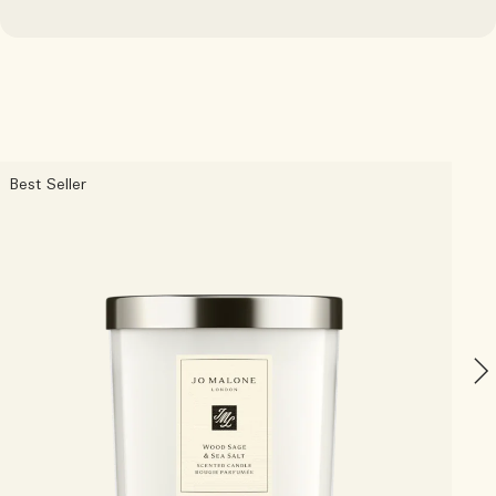
Best Seller
W