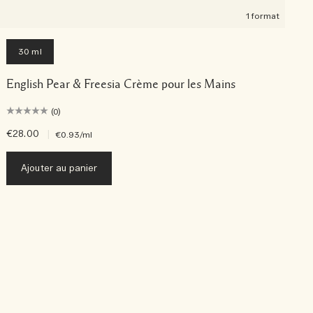
1 format
30 ml
English Pear & Freesia Crème pour les Mains
(0)
€28.00
|
€
€0.93
/ml
Ajouter au panier