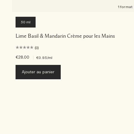
1 format
30 ml
Lime Basil & Mandarin Crème pour les Mains
(0)
€28.00
|
€0.93
/ml
Ajouter au panier