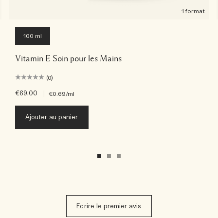
1 format
100 ml
Vitamin E Soin pour les Mains
(0)
€69.00
|
€0.69
/ml
Ajouter au panier
Ecrire le premier avis