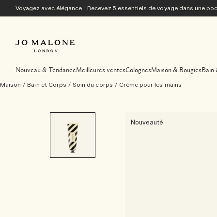
Voyagez avec élégance : Recevez 5 essentiels de voyage dans une p
Nouveau & Tendance
Meilleures ventes
Colognes
Maison & Bougies
Bain 
Maison
/
Bain et Corps
/
Soin du corps
/
Crème pour les mains
Nouveauté