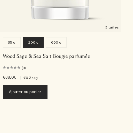
3 tailles
65 g
200 g
600 g
Wood Sage & Sea Salt Bougie parfumée
(0)
€68.00
|
€
€0.34
/g
Ajouter au panier