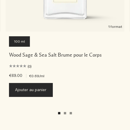
1 format
100 ml
Wood Sage & Sea Salt Brume pour le Corps
(0)
€69.00
|
€0.69
/ml
Ajouter au panier