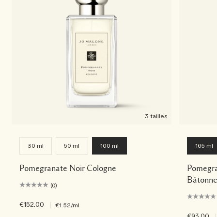
3 tailles
30 ml
50 ml
100 ml
165 ml
Pomegranate Noir Cologne
Pomegra
Bâtonne
(0)
€152.00
|
€1.52
/ml
€93.00
|