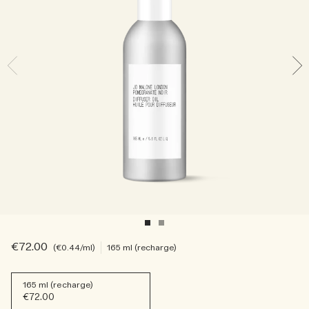
Sac fourre-tout offert pour tout achat de 2 produits.
Riche et Floral
Lire l’histoire
Les Boisés
€72.00
€0.44
/ml
165 ml (recharge)
165 ml (recharge)
€72.00