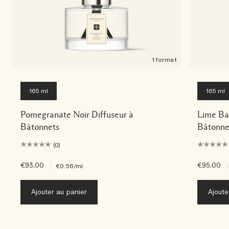
1 format
165 ml
165 ml
Pomegranate Noir Diffuseur à
Lime Bas
Bâtonnets
Bâtonne
(0)
€93.00
|
€95.00
|
€0.56
/ml
Ajouter au panier
Ajoute