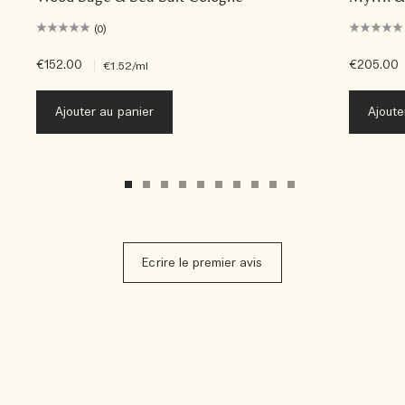
(0)
€152.00
|
€205.00
€1.52
/ml
Ajouter au panier
Ajoute
Ecrire le premier avis