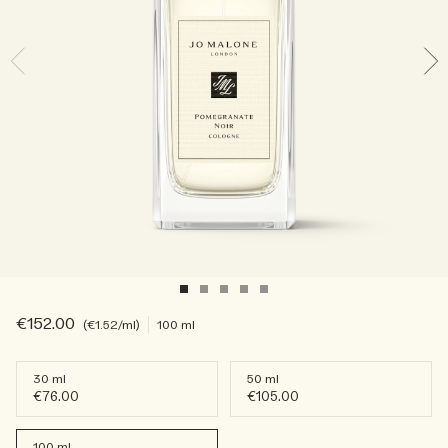
Sac fourre-tout offert pour tout achat de 2 produits.
Riche et Floral
Lire l’histoire
Les Boisés
€152.00
€1.52
/ml
100 ml
30 ml
50 ml
€76.00
€105.00
100 ml