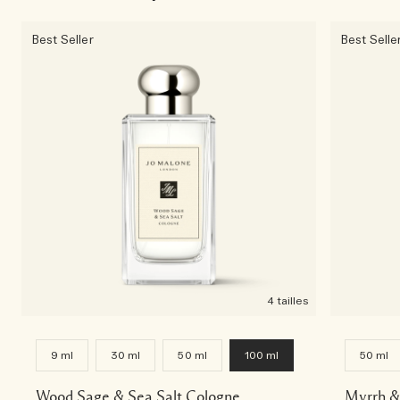
Best Seller
Best Selle
4 tailles
9 ml
30 ml
50 ml
100 ml
50 ml
Wood Sage & Sea Salt Cologne
Myrrh &