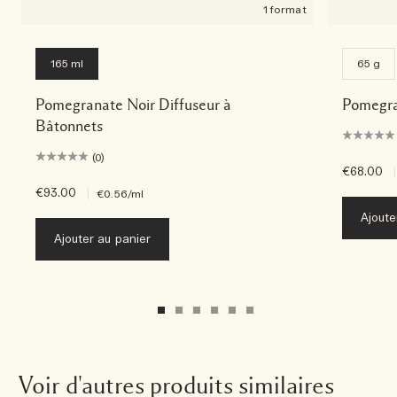
1 format
165 ml
65 g
Pomegranate Noir Diffuseur à
Pomegra
Bâtonnets
(0)
€68.00
|
€93.00
|
€0.56
/ml
Ajoute
Ajouter au panier
Voir d'autres produits similaires