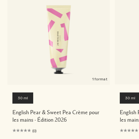
1 format
30 ml
30 ml
English Pear & Sweet Pea Crème pour
English
les mains - Édition 2026
les main
(0)