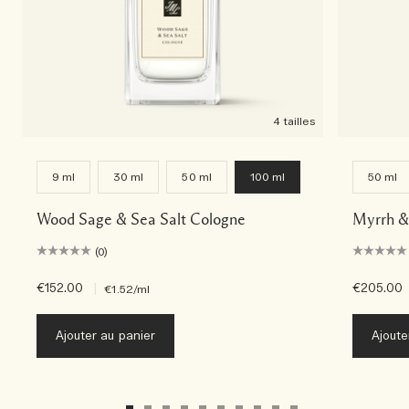
4 tailles
9 ml
30 ml
50 ml
100 ml
50 ml
Wood Sage & Sea Salt Cologne
Myrrh &
(0)
€152.00
|
€205.00
€1.52
/ml
Ajouter au panier
Ajoute