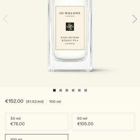
Sac fourre-tout offert pour tout achat de 2 produits.
Riche et Floral
Lire l’histoire
Les Boisés
€152.00
€1.52
/ml
100 ml
30 ml
50 ml
€76.00
€105.00
100 ml