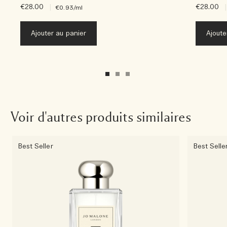
€28.00
|
€28.00
|
€0.93
/ml
Ajouter au panier
Ajoute
Voir d'autres produits similaires
Best Seller
Best Selle