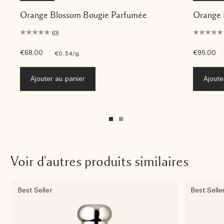
Orange Blossom Bougie Parfumée
Orange 
(0)
€68.00
|
€95.00
|
€0.34
/g
Ajouter au panier
Ajoute
Voir d'autres produits similaires
Best Seller
Best Selle