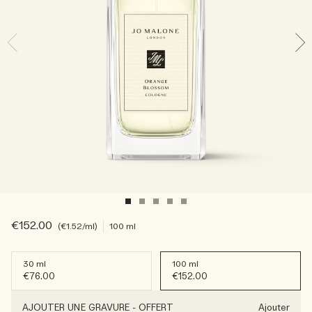
Sac fourre-tout offert pour tout achat de 2 produits.
Riche et Floral
Lire l’histoire
Les Boisés
€152.00
€1.52
/ml
100 ml
30 ml
100 ml
€76.00
€152.00
AJOUTER UNE GRAVURE
-
OFFERT
Ajouter