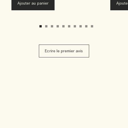
Ajouter au panier
Ajoute
Ecrire le premier avis