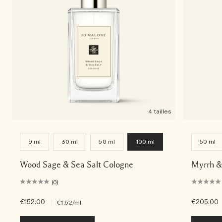
4 tailles
9 ml
30 ml
50 ml
100 ml
50 ml
Wood Sage & Sea Salt Cologne
Myrrh &
(0)
€152.00
|
€205.00
€1.52
/ml