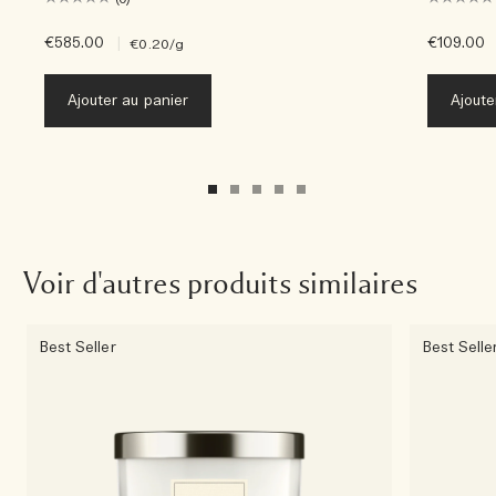
€585.00
|
€109.00
€0.20
/g
Ajouter au panier
Ajoute
Voir d'autres produits similaires
Best Seller
Best Selle