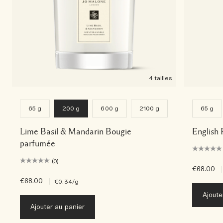
4 tailles
65 g
200 g
600 g
2100 g
65 g
Lime Basil & Mandarin Bougie
English 
parfumée
(0)
€68.00
|
€68.00
|
€0.34
/g
Ajoute
Ajouter au panier