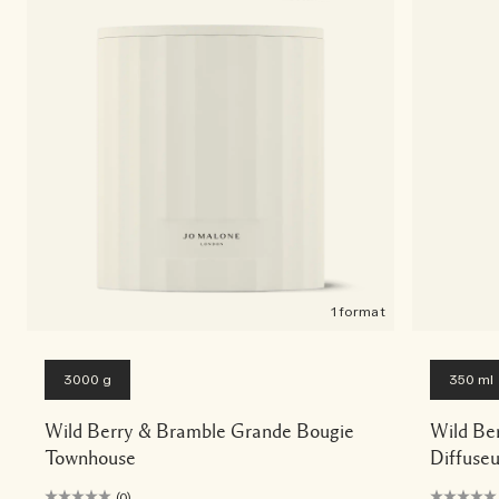
1 format
3000 g
350 ml
Wild Berry & Bramble Grande Bougie
Wild Be
Townhouse
Diffuse
(0)