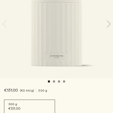
Sac fourre-tout offert pour tout achat de 2 produits.
Riche et Floral
Lire l’histoire
Les Boisés
€131.00
€0.44
/g
300 g
300 g
€131.00