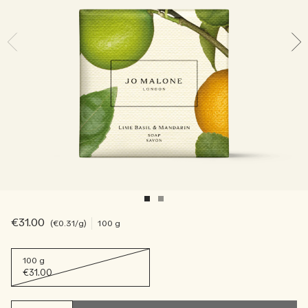
Sac fourre-tout offert pour tout achat de 2 produits.
Riche et Floral
Lire l’histoire
Les Boisés
€31.00
€0.31
/g
100 g
100 g
€31.00