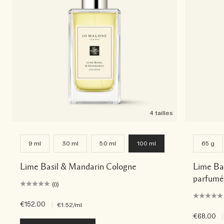
4 tailles
9 ml
30 ml
50 ml
100 ml
65 g
Lime Basil & Mandarin Cologne
Lime Ba
parfumé
(0)
€152.00
|
€1.52
/ml
€68.00
|