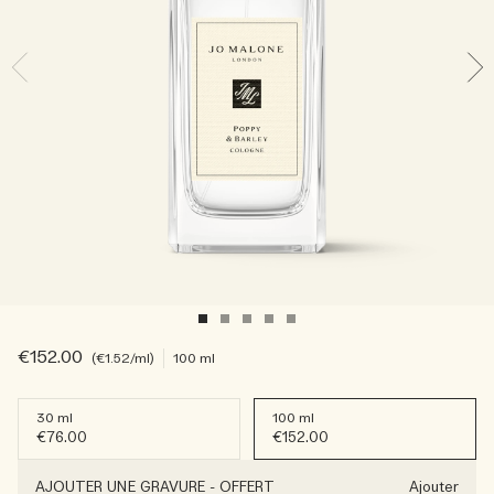
Sac fourre-tout offert pour tout achat de 2 produits.
Riche et Floral
Lire l’histoire
Les Boisés
€152.00
€1.52
/ml
100 ml
30 ml
100 ml
€76.00
€152.00
AJOUTER UNE GRAVURE
-
OFFERT
Ajouter