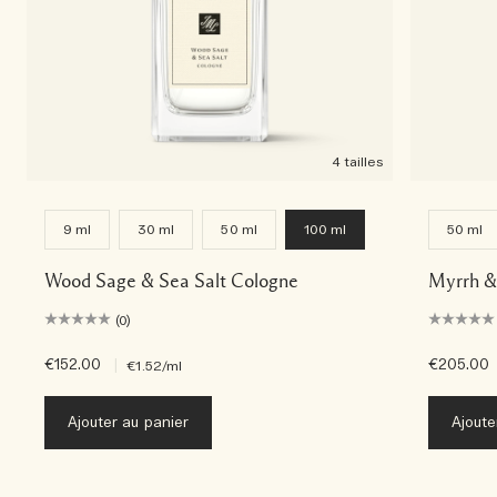
4 tailles
9 ml
30 ml
50 ml
100 ml
50 ml
Wood Sage & Sea Salt Cologne
Myrrh &
(0)
€152.00
|
€205.00
€1.52
/ml
Ajouter au panier
Ajoute