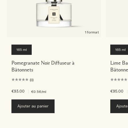
1 format
165 ml
165 ml
Pomegranate Noir Diffuseur à
Lime Bas
Bâtonnets
Bâtonne
(0)
€93.00
|
€95.00
|
€0.56
/ml
Ajouter au panier
Ajoute