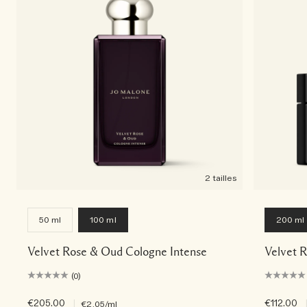
2 tailles
50 ml
100 ml
200 ml
Velvet Rose & Oud Cologne Intense
Velvet 
(0)
€205.00
|
€112.00
€2.05
/ml