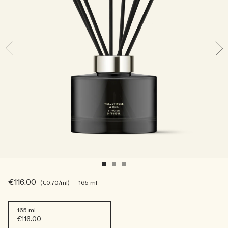
Sac fourre-tout offert pour tout achat de 2 produits.
Riche et Floral
Lire l’histoire
Les Boisés
€116.00
€0.70
/ml
165 ml
165 ml
€116.00