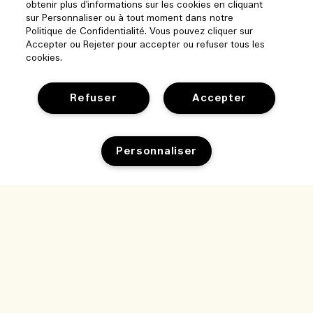
obtenir plus d'informations sur les cookies en cliquant
sur Personnaliser ou à tout moment dans notre
Politique de Confidentialité. Vous pouvez cliquer sur
Accepter ou Rejeter pour accepter ou refuser tous les
cookies.
Refuser
Accepter
Personnaliser
Aide
Gérer les cookies
Parcourir et explorer
FAQ
Localisateur de magasin
Ma commande
Notre entreprise
Nos collaborateurs et notre lieu de travail
Informations de livraison
Informations d’entreprise
Nos pratiques durables
Retours et Remboursements