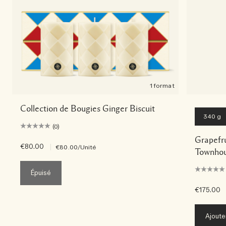
1 format
Collection de Bougies Ginger Biscuit
340 g
(0)
Grapefr
€80.00
|
€80.00
/Unité
Townhou
Épuisé
€175.00
Ajoute