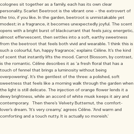
colognes sit together as a family, each has its own clear
personality. Scarlet Beetroot is the vibrant one – the extrovert of
the trio, if you like. In the garden, beetroot is unmistakable yet
modest; in a fragrance, it becomes unexpectedly joyful. The scent
opens with a bright burst of blackcurrant that feels juicy, energetic,
almost effervescent, then settles into a soft, earthy sweetness
from the beetroot that feels both vivid and wearable. ‘I think this is
such a colourful, fun, happy fragrance,’ explains Céline. It’s the kind
of scent that instantly lifts the mood. Carrot Blossom, by contrast,
is the romantic. Céline describes it as ‘a fresh floral that has a
touch of fennel that brings a luminosity without being
overpowering’. It’s the gentlest of the three: a polished, soft
sweetness that feels like a morning walk through the garden when
the light is still delicate. The injection of orange flower lends it a
dewy brightness, while an accord of white musk keeps it airy and
contemporary. Then there’s Velvety Butternut, the comfort-
lover’s dream. ‘It’s very creamy,’ agrees Céline. ‘And warm and
comforting and a touch nutty. It is actually so moreish.’