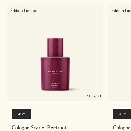
Édition Limitée
Édition Li
1 format
30 ml
30 ml
Cologne Scarlet Beetroot
Cologne