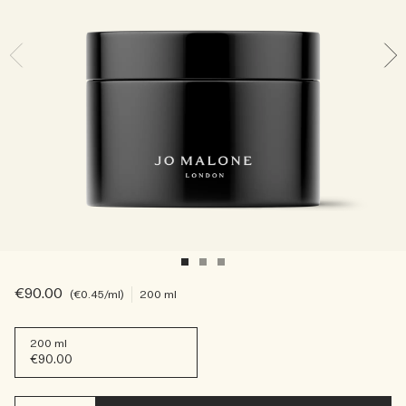
Sac fourre-tout offert pour tout achat de 2 produits.
Riche et Floral
Lire l’histoire
Les Boisés
€90.00
€0.45
/ml
200 ml
200 ml
€90.00