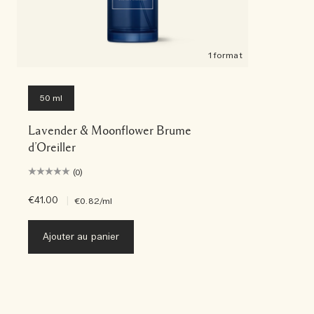
1 format
50 ml
Lavender & Moonflower Brume
d’Oreiller
(0)
€41.00
|
€0.82
/ml
Ajouter au panier